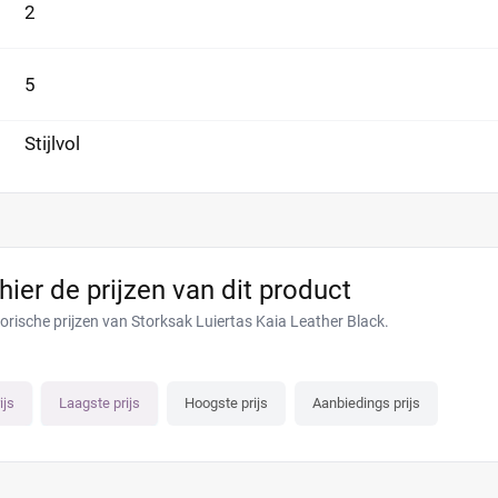
2
5
Stijlvol
 hier de prijzen van dit product
torische prijzen van Storksak Luiertas Kaia Leather Black.
ijs
Laagste prijs
Hoogste prijs
Aanbiedings prijs