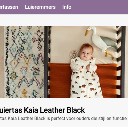
ertassen
Luieremmers
Info
uiertas Kaia Leather Black
tas Kaia Leather Black is perfect voor ouders die stijl en func
 biedt genoeg ruimte voor al je baby benodigdheden.