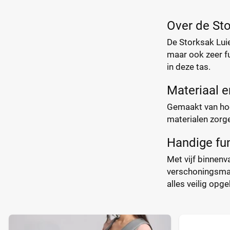
Over de Sto
De Storksak Luie
maar ook zeer fu
in deze tas.
Materiaal 
Gemaakt van hoo
materialen zorgen
Handige fu
Met vijf binnenv
verschoningsmat
alles veilig opg