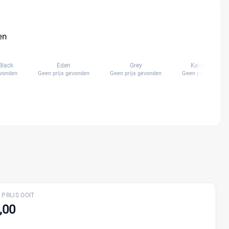
en
Black
Eden
Grey
Kaia Leather
evonden
Geen prijs gevonden
Geen prijs gevonden
Geen prijs gevond
 PRIJS OOIT
,00