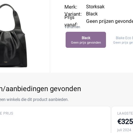
Merk:
Storksak
Variant:
Black
Prijs
Geen prijzen gevond
vanaf:
Varianten
Black
Blake Eco 
Geen prijs gevonden
Geen prijs g
en/aanbiedingen gevonden
een winkels die dit product aanbieden.
E PRIJS
LAAGSTE
€325
juli 2024