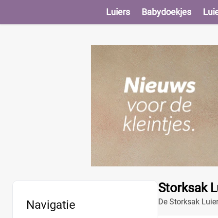
Luiers
Babydoekjes
Lui
Storksak L
De Storksak Luier
Navigatie
duurzaam leer en