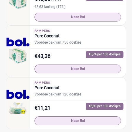
€8,63 korting (17%)
Naar Bol
PAMPERS
Pure Coconut
Voordeelpak van 756 doekjes
€5,74 per 100 doekjes
€43,36
Naar Bol
PAMPERS
Pure Coconut
Voordeelpak van 126 doekjes
€8,90 per 100 doekjes
€11,21
Naar Bol