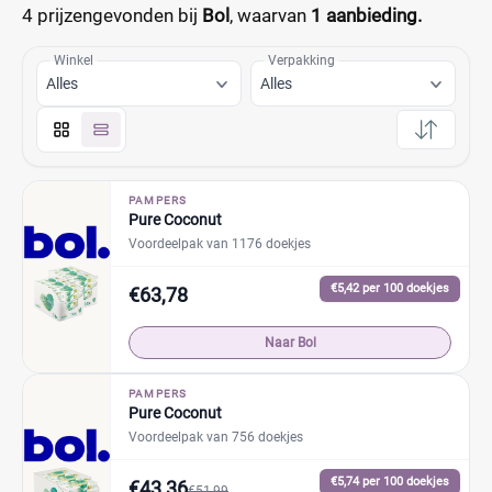
4 prijzen
gevonden bij
Bol
, waarvan
1 aanbieding.
Winkel
Verpakking
Alles
Alles
PAMPERS
Pure Coconut
Voordeelpak van 1176 doekjes
€5,42 per 100 doekjes
€63,78
Naar Bol
PAMPERS
Pure Coconut
Voordeelpak van 756 doekjes
€5,74 per 100 doekjes
€43,36
€51,99