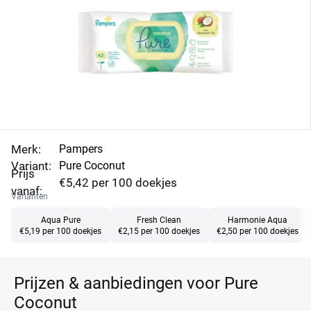
naast reinigen ook de huid van je baby hydrateert.
Vind in onderstaand overzicht de beste aanbiedingen
en laagste prijzen van Pampers Pure Coconut.
Merk:
Pampers
Variant:
Pure Coconut
Prijs
€5,42 per 100 doekjes
vanaf:
Varianten
Aqua Pure
Fresh Clean
Harmonie Aqua
€5,19 per 100 doekjes
€2,15 per 100 doekjes
€2,50 per 100 doekjes
Prijzen & aanbiedingen voor Pure
Coconut