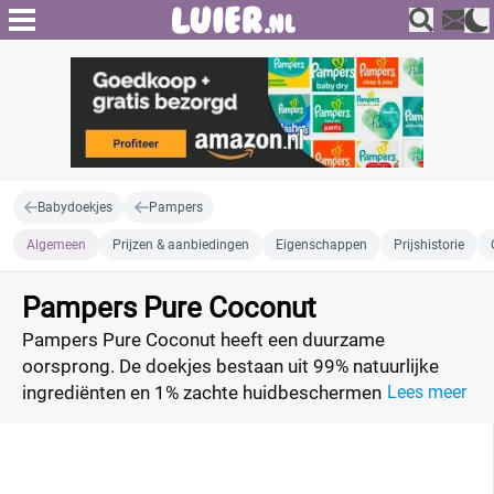
Babydoekjes
Pampers
Algemeen
Prijzen & aanbiedingen
Eigenschappen
Prijshistorie
Pampers Pure Coconut
Pampers Pure Coconut heeft een duurzame
oorsprong. De doekjes bestaan uit 99% natuurlijke
ingrediënten en 1% zachte huidbeschermende
Lees meer
bestanddelen. Daarnaast hebben de doekjes een
frisse kokosgeur die het verschonen nog aangenamer
maakt. Speciaal aan deze billendoekjes is dat het