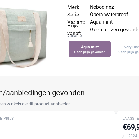
Merk:
Nobodinoz
Serie:
Opera waterproof
Variant:
Aqua mint
Prijs
Geen prijzen gevond
vanaf:
Varianten
Aqua mint
Ivory Ch
Geen prijs gevonden
Geen prijs g
en/aanbiedingen gevonden
een winkels die dit product aanbieden.
E PRIJS
LAAGSTE
€69,
juli 2024