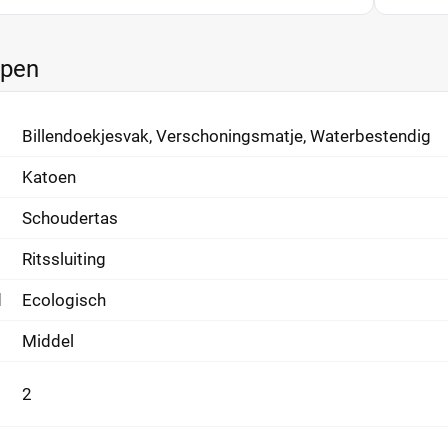
ppen
Billendoekjesvak, Verschoningsmatje, Waterbestendig
Katoen
Schoudertas
Ritssluiting
d
Ecologisch
Middel
2