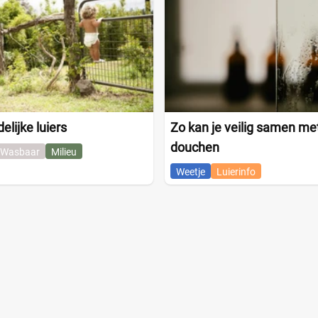
elijke luiers
Zo kan je veilig samen met
douchen
Wasbaar
Milieu
Weetje
Luierinfo