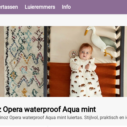
ertassen
Luieremmers
Info
 Opera waterproof Aqua mint
oz Opera waterproof Aqua mint luiertas. Stijlvol, praktisch en i
één.