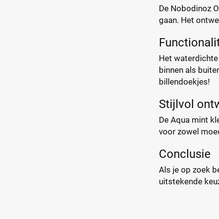
De Nobodinoz Ope
gaan. Het ontwer
Functionalit
Het waterdichte 
binnen als buite
billendoekjes!
Stijlvol on
De Aqua mint kleu
voor zowel moede
Conclusie
Als je op zoek b
uitstekende keu