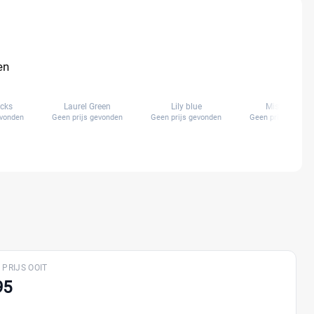
en
ecks
Laurel Green
Lily blue
Misty pink
evonden
Geen prijs gevonden
Geen prijs gevonden
Geen prijs gevond
 PRIJS OOIT
95