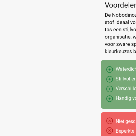
Voordelen
De Nobodinoz 
stof ideaal v
tas een stijl
organisatie, w
voor zware spu
kleurkeuzes b
Waterdich
Stijlvol 
Verschill
Handig vo
Niet gesc
Beperkte 