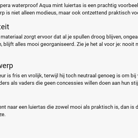
ra waterproof Aqua mint luiertas is een prachtig voorbeeld 
p is niet alleen modieus, maar ook ontzettend praktisch voo
eit
materiaal zorgt ervoor dat al je spullen droog blijven, ong
n, blijft alles mooi georganiseerd. Zie je het al voor je: noo
twerp
r is fris en vrolijk, terwijl hij toch neutraal genoeg is om bij
rs als vaders die geen concessies willen doen aan hun stij
ent naar een luiertas die zowel mooi als praktisch is, dan 
ze.