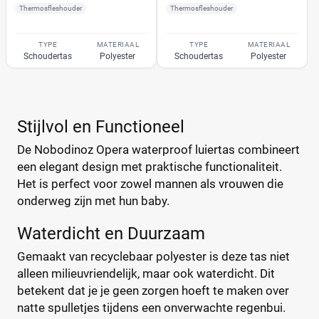
DJECO
Thermosfleshouder
Thermosfleshouder
(2)
Bruin
(0)
Done by deer
(22)
Geel
(0)
TYPE
MATERIAAL
TYPE
MATERIAAL
Dooky
(2)
Schoudertas
Polyester
Schoudertas
Polyester
Grijs
(0)
Doona Essential
(1)
Groen
(0)
Dots
(2)
Oranje
(0)
Dubatti One
(7)
+7 meer
▼
Stijlvol en Functioneel
EasyGo
(3)
De Nobodinoz Opera waterproof luiertas combineert
Easywalker
(6)
Kleur voering
een elegant design met praktische functionaliteit.
Elodie
(12)
Het is perfect voor zowel mannen als vrouwen die
beige
(4)
Enrico Benetti
(2)
onderweg zijn met hun baby.
roze
(0)
Family
(4)
wit
(3)
Fillikid
Waterdicht en Duurzaam
(8)
zwart
(0)
Fillikid - Rolltop Berlin
(3)
Gemaakt van recyclebaar polyester is deze tas niet
Funnababy
(1)
alleen milieuvriendelijk, maar ook waterdicht. Dit
Genève II
betekent dat je je geen zorgen hoeft te maken over
(12)
Sluitingstype
natte spulletjes tijdens een onverwachte regenbui.
Gesslein
(12)