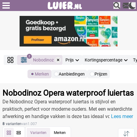
2
Nobodinoz
Prijs
Kortingspercentage
T
Merken
Aanbiedingen
Prijzen
Producten
Filter
Nobodinoz Opera waterproof luiertas
Reset alle filters
De Nobodinoz Opera waterproof luiertas is stijlvol en
praktisch, perfect voor moderne ouders. Met een waterdichte
afwerking en handige vakken is deze tas ideaal voor
Lees meer
Merk
Reset
onderweg.
8
varianten
van
1.007
Varianten
Merken