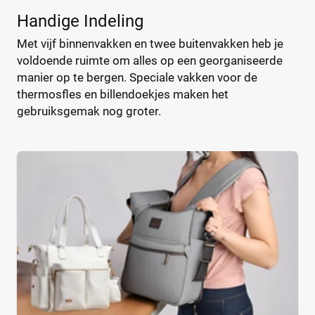
Gespsluiting
(0)
GlobeGoods®
(3)
Handige Indeling
Klittenband
(0)
Hauck
(6)
Knopen
Met vijf binnenvakken en twee buitenvakken heb je
(0)
Herschel
(8)
voldoende ruimte om alles op een georganiseerde
Magnetische sluiting
(0)
Honeybears
(1)
manier op te bergen. Speciale vakken voor de
Ritssluiting
(7)
Hütte & Co
(3)
thermosfles en billendoekjes maken het
Trekkoord
(0)
Isoki
(24)
gebruiksgemak nog groter.
Zonder sluiting
(0)
Jollein
(18)
Joolz
(31)
Kenmerken luiertassen
KAOS
(5)
Kettler
(2)
Billendoekjesvak
(6)
Kidsriver
(1)
Isoleervak
(0)
Kidzroom
(80)
Thermosfleshouder
(0)
Kinderkraft
(2)
Verschoningsmatje
(7)
Kipling
(5)
Waterbestendig
(7)
Koeka
(18)
Koelstra
(4)
Uiterlijk