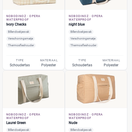
Leonie Brown
(1)
+2 meer
▼
NOBODINOZ
·
OPERA
NOBODINOZ
·
OPERA
WATERPROOF
WATERPROOF
Bambino Mio
(2)
Ivory Checks
night blue
A Little Lovely Company
(5)
Billendoekjesvak
Billendoekjesvak
ABC Design
(26)
Verschoningsmatje
Verschoningsmatje
ATMOSPHERA
(1)
Thermosfleshouder
Thermosfleshouder
BABY ON BOARD
(4)
TYPE
MATERIAAL
TYPE
MATERIAAL
Baby Ono
(1)
Schoudertas
Polyester
Schoudertas
Polyester
+122 meer
▼
Baby Roll
(5)
Babymel
(9)
Babymoov
(15)
Prijs
Badabulle
(5)
€
€
Beaba
(19)
Beagles
(6)
NOBODINOZ
·
OPERA
NOBODINOZ
·
OPERA
WATERPROOF
WATERPROOF
Beagles Gandia
(2)
Laurel Green
Nude
Kortingspercentage
BEARTOP
(1)
Billendoekjesvak
Billendoekjesvak