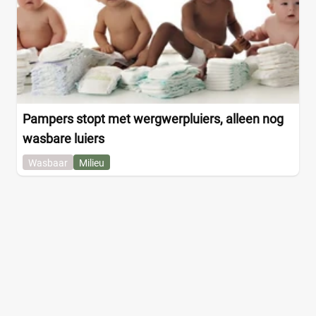
Summer
(2)
Suncrest
(1)
That's Mine
(3)
The cotton cloud
(3)
Thule
(5)
Titanium Baby Mommy Sports Bag
(2)
Pampers stopt met wergwerpluiers, alleen nog
Topmark
(4)
wasbare luiers
Tribal Baby
(2)
Wasbaar
Milieu
Trixie
(6)
Two You Label
(1)
ULLENBOOM
(3)
UPPAbaby Vista
(10)
Velvett
(3)
Vertbaudet
(22)
Walking Mum
(23)
Wow by Prenatal
(9)