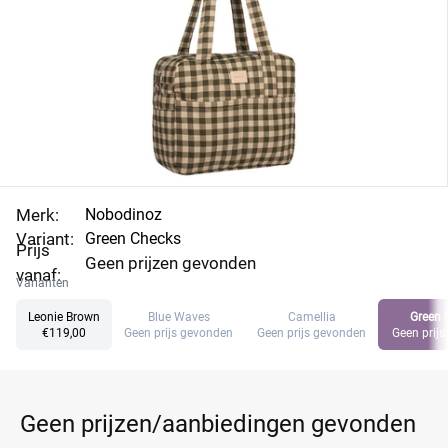
Merk:
Nobodinoz
Variant:
Green Checks
Prijs
Geen prijzen gevonden
vanaf:
Varianten
Leonie Brown
Blue Waves
Camellia
Green 
€119,00
Geen prijs gevonden
Geen prijs gevonden
Geen prij
Geen prijzen/aanbiedingen gevonden