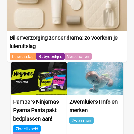
Billenverzorging zonder drama: zo voorkom je
luieruitslag
Luieruitslag
Babydoekjes
Verschonen
Pampers Ninjamas
Zwemluiers | Info en
Pyama Pants pakt
merken
bedplassen aan!
Zwemmen
Zindelijkheid