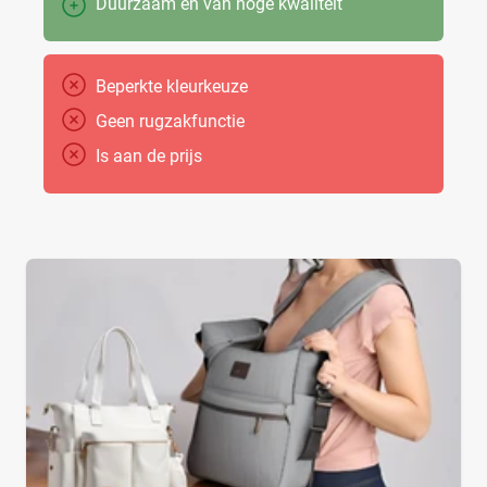
Duurzaam en van hoge kwaliteit
Beperkte kleurkeuze
Geen rugzakfunctie
Is aan de prijs