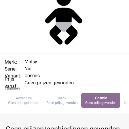
Merk:
Mutsy
Serie:
Nio
Variant:
Cosmic
Prijs
Geen prijzen gevonden
vanaf:
Varianten
Adventure
Black
Cosmic
Geen prijs gevonden
Geen prijs gevonden
Geen prijs gevonden
Gee