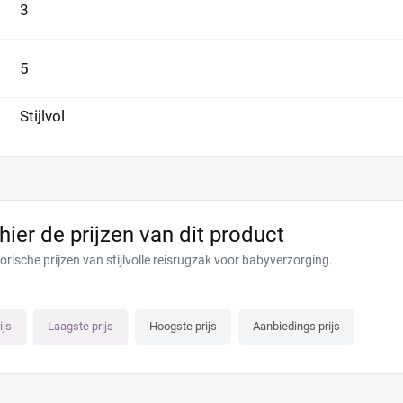
3
5
Stijlvol
 hier de prijzen van dit product
orische prijzen van stijlvolle reisrugzak voor babyverzorging.
ijs
Laagste prijs
Hoogste prijs
Aanbiedings prijs