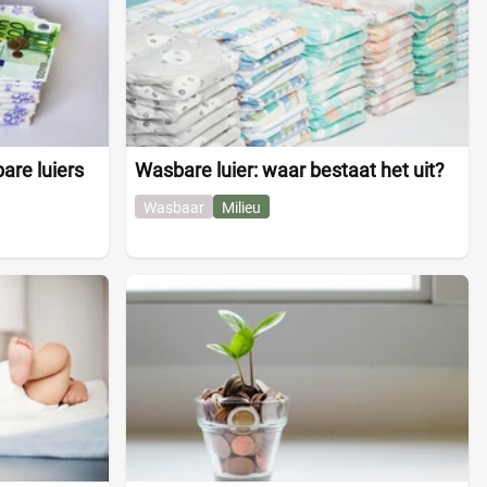
are luiers
Wasbare luier: waar bestaat het uit?
Wasbaar
Milieu