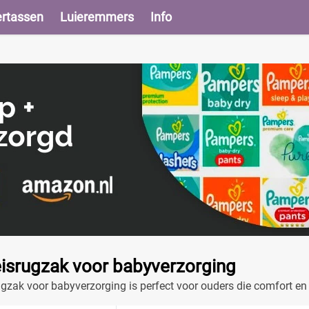
ertassen
Luieremmers
Info
 reisrugzak voor babyverzorging
srugzak voor babyverzorging is perfect voor ouders die comfort e
voor onderweg.