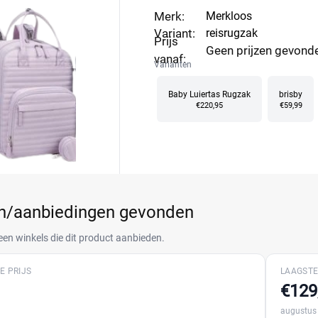
Merk:
Merkloos
Variant:
reisrugzak
Prijs
Geen prijzen gevond
vanaf:
Varianten
Baby Luiertas Rugzak
brisby
€220,95
€59,99
en/aanbiedingen gevonden
een winkels die dit product aanbieden.
E PRIJS
LAAGSTE
€129
augustus