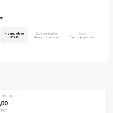
en
Kraamcadeau
2-delige luiertas
baby
€39,95
Geen prijs gevonden
Geen prijs gevonden
Geen 
 PRIJS OOIT
,00
 2024