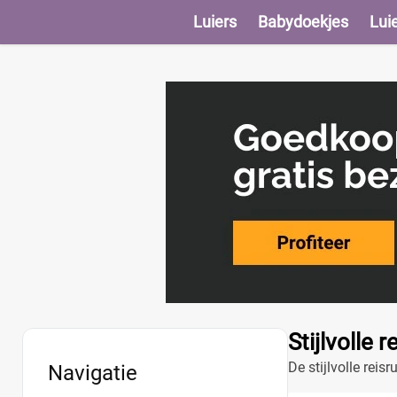
Luiers
Babydoekjes
Lui
Stijlvolle
De stijlvolle rei
Navigatie
deze tas ideaal 