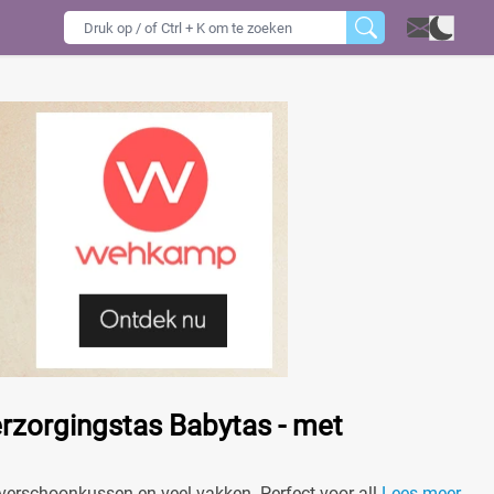
erzorgingstas Babytas - met
verschoonkussen en veel vakken. Perfect voor alle
Lees meer