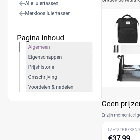
Alle luiertassen
babyspullen en st
Merkloos luiertassen
Pagina inhoud
Algemeen
Eigenschappen
Prijshistorie
Omschrijving
Voordelen & nadelen
Geen prijz
Er zijn momenteel g
LAATSTE BEKEND
€37,99