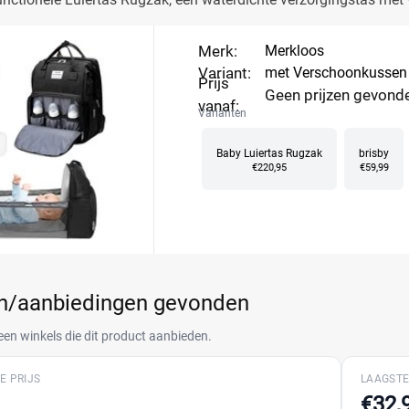
ijlvol ontwerp!
Merk:
Merkloos
Variant:
met Verschoonkussen
Prijs
Geen prijzen gevond
vanaf:
Varianten
Baby Luiertas Rugzak
brisby
€220,95
€59,99
en/aanbiedingen gevonden
een winkels die dit product aanbieden.
E PRIJS
LAAGSTE
€32,