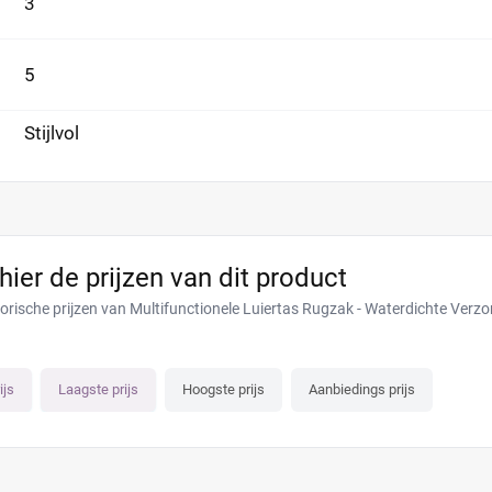
3
5
Stijlvol
 hier de prijzen van dit product
torische prijzen van Multifunctionele Luiertas Rugzak - Waterdichte Ver
ijs
Laagste prijs
Hoogste prijs
Aanbiedings prijs