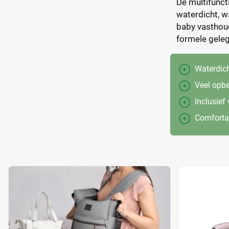
De multifuncti
waterdicht, w
baby vasthoud
formele gele
Waterdich
Veel opb
Inclusie
Comfortab