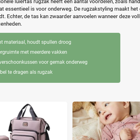
onele luiertas rugzak heeft een aantal voordelen, zoals handi
at essentieel is voor onderweg. De rugzakstyling maakt het g
t. Echter, de tas kan zwaarder aanvoelen wanneer deze volle
genheden.
t materiaal, houdt spullen droog
ergruimte met meerdere vakken
f verschoonkussen voor gemak onderweg
el te dragen als rugzak