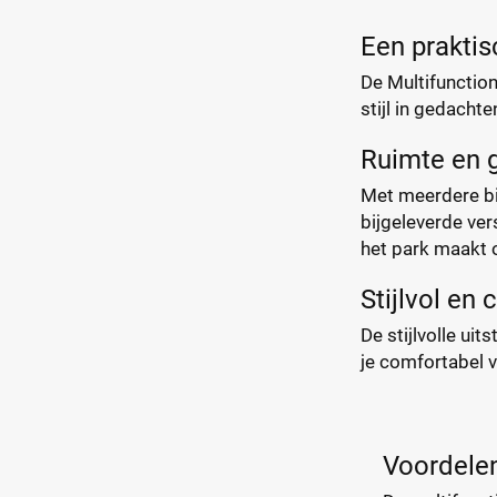
Een praktis
De Multifunction
stijl in gedacht
Ruimte en
Met meerdere bin
bijgeleverde ve
het park maakt o
Stijlvol en
De stijlvolle ui
je comfortabel 
Voordelen