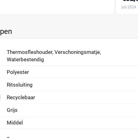
juli 2024
ppen
Thermosfleshouder, Verschoningsmatje,
Waterbestendig
Polyester
Ritssluiting
d
Recyclebaar
Grijs
Middel