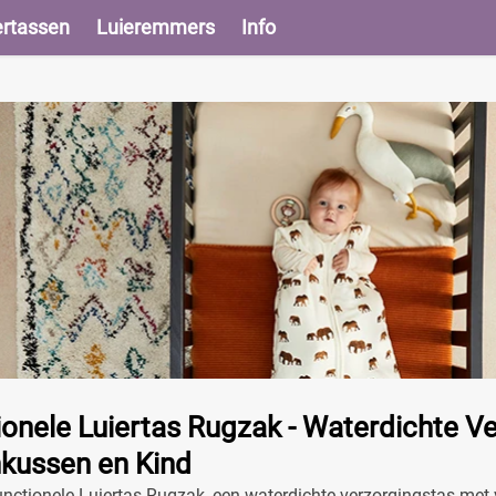
ertassen
Luieremmers
Info
ionele Luiertas Rugzak - Waterdichte V
kussen en Kind
nctionele Luiertas Rugzak, een waterdichte verzorgingstas met 