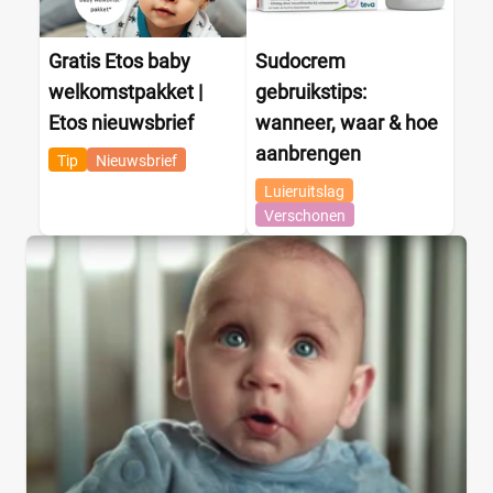
Gratis Etos baby
Sudocrem
welkomstpakket |
gebruikstips:
Etos nieuwsbrief
wanneer, waar & hoe
aanbrengen
Tip
Nieuwsbrief
Luieruitslag
Verschonen