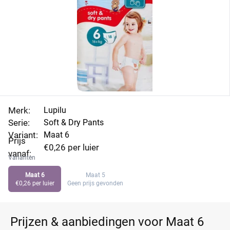
Merk:
Lupilu
Serie:
Soft & Dry Pants
Variant:
Maat 6
Prijs
€0,26 per luier
vanaf:
Varianten
Maat 6
Maat 5
€0,26 per luier
Geen prijs gevonden
Prijzen & aanbiedingen voor Maat 6