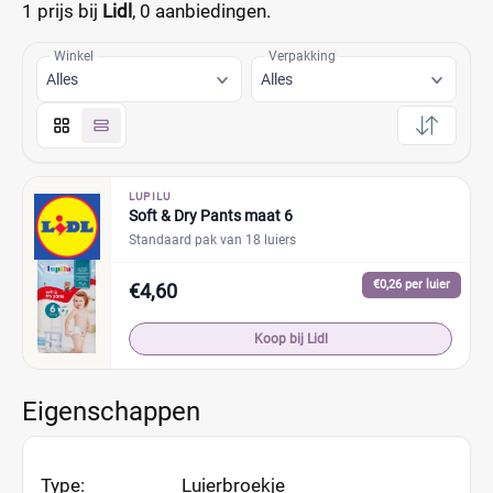
1 prijs bij
Lidl
,
0 aanbiedingen.
Winkel
Verpakking
Alles
Alles
LUPILU
Soft & Dry Pants maat 6
Standaard pak van 18 luiers
€0,26 per luier
€4,60
Koop bij Lidl
Eigenschappen
Type:
Luierbroekje