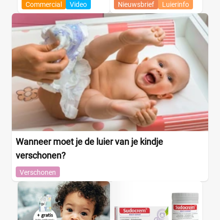
Commercial
Video
Nieuwsbrief
Luierinfo
Wanneer moet je de luier van je kindje
verschonen?
Verschonen