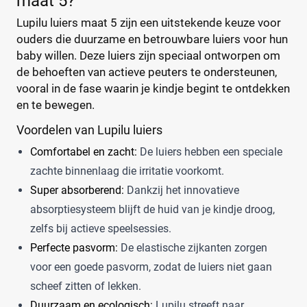
maat 5?
Dodot
(5)
Lupilu luiers maat 5 zijn een uitstekende keuze voor
Kortingspercentage
Dotties
(1)
ouders die duurzame en betrouwbare luiers voor hun
Europrofit
(1)
%
%
baby willen. Deze luiers zijn speciaal ontworpen om
GhaZoo
(1)
de behoeften van actieve peuters te ondersteunen,
Jumbo
(2)
vooral in de fase waarin je kindje begint te ontdekken
en te bewegen.
Kruidvat
(6)
Prijs
Libero
(1)
Voordelen van Lupilu luiers
€
€
Lillydoo
(4)
Comfortabel en zacht:
De luiers hebben een speciale
Magics
(2)
zachte binnenlaag die irritatie voorkomt.
Mamia
(2)
Super absorberend:
Dankzij het innovatieve
Muumi
(2)
Soort
absorptiesysteem blijft de huid van je kindje droog,
Naty
(2)
zelfs bij actieve speelsessies.
Babyluier
(1)
Pura
(0)
Perfecte pasvorm:
De elastische zijkanten zorgen
Luierbroekje
(1)
Rascal + Friends
(2)
voor een goede pasvorm, zodat de luiers niet gaan
Nachtluier
(0)
SweetCare
(3)
scheef zitten of lekken.
Zwemluier
(0)
Teddy Care
(1)
Duurzaam en ecologisch:
Lupilu streeft naar