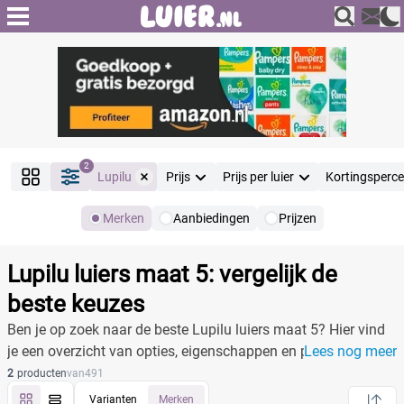
2
Lupilu
Prijs
Prijs per luier
Kortingsperc
Merken
Aanbiedingen
Prijzen
Producten
Filter
Lupilu luiers maat 5: vergelijk de
Reset alle filters
beste keuzes
Ben je op zoek naar de beste Lupilu luiers maat 5? Hier vind
je een overzicht van opties, eigenschappen en prijzen!
Lees nog meer
Merk
Reset
2
producten
van
491
Varianten
Merken