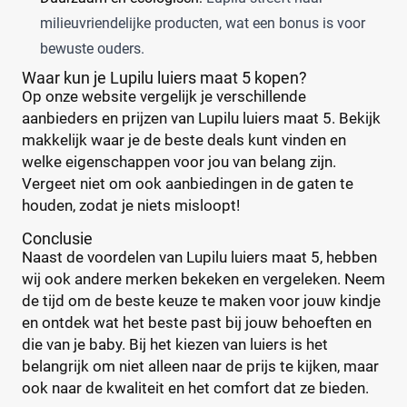
Tidoo
(2)
milieuvriendelijke producten, wat een bonus is voor
Gewicht kind
Toujours
(2)
bewuste ouders.
Trekpleister
(1)
Waar kun je Lupilu luiers maat 5 kopen?
Wiona
(1)
Op onze website vergelijk je verschillende
aanbieders en prijzen van Lupilu luiers maat 5. Bekijk
0
20
40
60
makkelijk waar je de beste deals kunt vinden en
welke eigenschappen voor jou van belang zijn.
Verpakking
Vergeet niet om ook aanbiedingen in de gaten te
houden, zodat je niets misloopt!
Maandbox
(0)
Conclusie
Standaard pak
(1)
Naast de voordelen van Lupilu luiers maat 5, hebben
Voordeelpak
(0)
wij ook andere merken bekeken en vergeleken. Neem
Voorraadbox
(0)
de tijd om de beste keuze te maken voor jouw kindje
en ontdek wat het beste past bij jouw behoeften en
die van je baby. Bij het kiezen van luiers is het
Maat
Reset
belangrijk om niet alleen naar de prijs te kijken, maar
ook naar de kwaliteit en het comfort dat ze bieden.