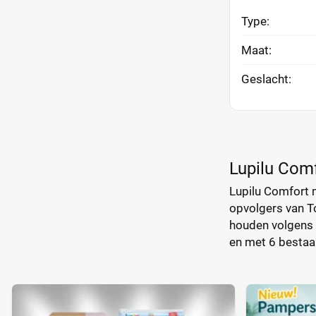
Type:
Maat:
Geslacht:
Lupilu Comf
Lupilu Comfort m
opvolgers van To
houden volgens L
en met 6 bestaa