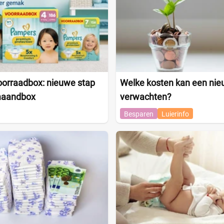
orraadbox: nieuwe stap
Welke kosten kan een nie
maandbox
verwachten?
Besparen
Luierinfo