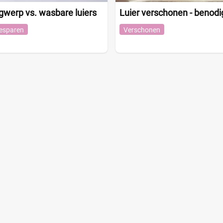
gwerp vs. wasbare luiers
Luier verschonen - benod
esparen
Verschonen