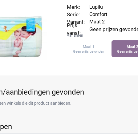
Merk:
Lupilu
Serie:
Comfort
Variant:
Maat 2
Prijs
Geen prijzen gevond
vanaf:
Varianten
Maat 1
Maat 
Geen prijs gevonden
Geen prijs g
en/aanbiedingen gevonden
een winkels die dit product aanbieden.
ppen