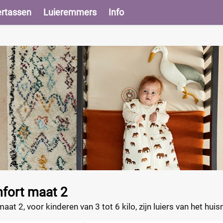
ertassen
Luieremmers
Info
mfort maat 2
aat 2, voor kinderen van 3 tot 6 kilo, zijn luiers van het hui
er zacht. Vergelijk de prijzen van de luiers en vind de beste 