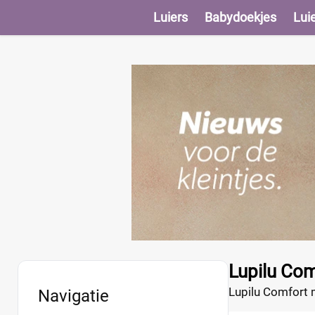
Luiers
Babydoekjes
Lui
Lupilu Co
Lupilu Comfort m
Navigatie
droog en zijn sup