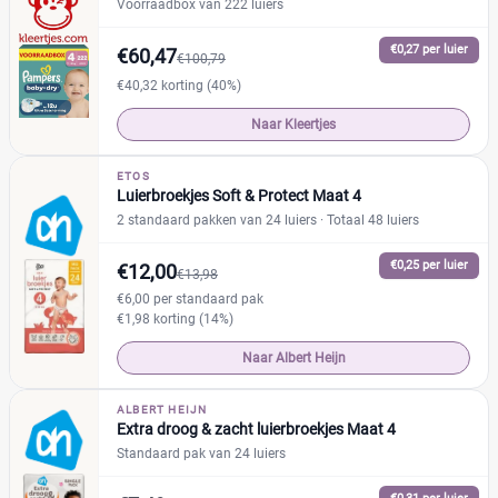
Voorraadbox van 222 luiers
€0,27 per luier
€60,47
€100,79
€40,32 korting (40%)
Naar Kleertjes
ETOS
Luierbroekjes Soft & Protect Maat 4
2 standaard pakken van 24 luiers
· Totaal 48 luiers
€0,25 per luier
€12,00
€13,98
€6,00 per standaard pak
€1,98 korting (14%)
Naar Albert Heijn
ALBERT HEIJN
Extra droog & zacht luierbroekjes Maat 4
Standaard pak van 24 luiers