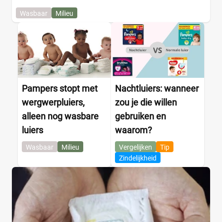
Wasbaar
Milieu
Pampers stopt met
Nachtluiers: wanneer
wergwerpluiers,
zou je die willen
alleen nog wasbare
gebruiken en
luiers
waarom?
Wasbaar
Milieu
Vergelijken
Tip
Zindelijkheid