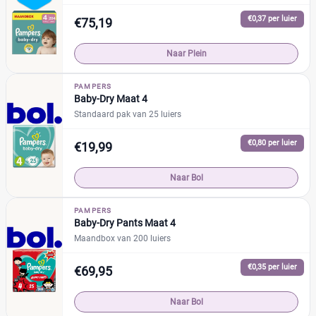
€0,37 per luier
€75,19
Naar Plein
PAMPERS
Baby-Dry Maat 4
Standaard pak van 25 luiers
€0,80 per luier
€19,99
Naar Bol
PAMPERS
Baby-Dry Pants Maat 4
Maandbox van 200 luiers
€0,35 per luier
€69,95
Naar Bol