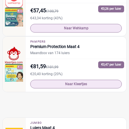
Maandbox
(65)
€0,26 per luier
€57,45
€100,79
Standaard pak
(79)
€43,34 korting (43%)
Voordeelpak
(114)
Naar Wehkamp
Voorraadbox
(4)
PAMPERS
Premium Protection Maat 4
Maat
Reset
Maandbox van 174 luiers
€0,47 per luier
€81,59
€101,99
4
(40)
€20,40 korting (20%)
0
(2)
Naar Kleertjes
1
(15)
13+
(2)
14+
(0)
2
(20)
2-15+
(0)
JUMBO
Luiers Maat 4