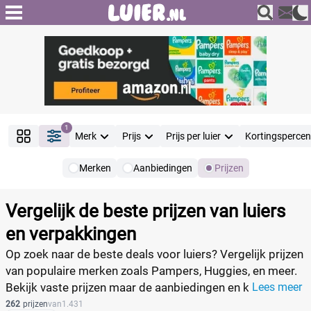
1
Merk
Prijs
Prijs per luier
Kortingsperce
Merken
Aanbiedingen
Prijzen
Producten
Filter
Vergelijk de beste prijzen van luiers
Reset alle filters
en verpakkingen
Op zoek naar de beste deals voor luiers? Vergelijk prijzen
van populaire merken zoals Pampers, Huggies, en meer.
Merk
Bekijk vaste prijzen maar de aanbiedingen en kortingen
Lees meer
op verschillende verpakkingen luiers en koop eenvoudig
262
prijzen
van
1.431