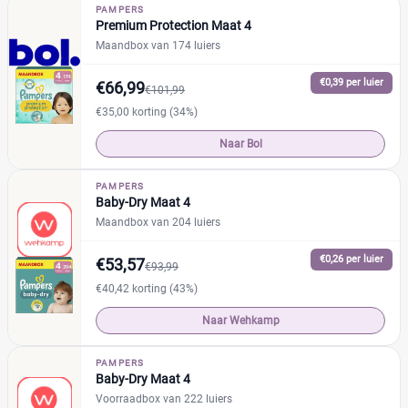
Naty
(1)
%
%
PAMPERS
Premium Protection Maat 4
Pura
(0)
Maandbox van 174 luiers
Rascal + Friends
(4)
€0,39 per luier
SweetCare
€66,99
(0)
€101,99
Prijs
Trekpleister
(1)
€35,00 korting (34%)
€
€
Naar Bol
PAMPERS
Baby-Dry Maat 4
Soort
Maandbox van 204 luiers
Babyluier
(22)
€0,26 per luier
€53,57
€93,99
Luierbroekje
(18)
€40,42 korting (43%)
Nachtluier
(1)
Naar Wehkamp
Zwemluier
(0)
PAMPERS
Baby-Dry Maat 4
Verpakking
Voorraadbox van 222 luiers