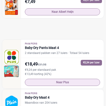
€0,31 per luier
€7,49
Naar Albert Heijn
PAMPERS
Baby-Dry Pants Maat 4
2 standaard pakken van 27 luiers
· Totaal 54 luiers
€0,34 per luier
€18,49
€31,98
€9,24 per standaard pak
€13,49 korting (42%)
Naar Plus
PAMPERS
Baby-Dry Maat 4
Maandbox van 204 luiers