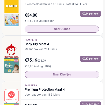
+26 meer
▼
3 voordeelpakken van 80 luiers
· Totaal 240 luiers
€0,14 per luier
€34,80
Kenmerk
€11,60 per voordeelpak
Milieuvriendelijk
(12)
Naar Jumbo
Ongeparfumeerd
(2)
Urine-indicator
(8)
PAMPERS
Baby-Dry Maat 4
Maandbox van 204 luiers
Geslacht
€0,37 per luier
€75,19
€93,99
Jongen
(0)
€18,80 korting (20%)
Jongen en meisje
(40)
Naar Kleertjes
Meisje
(0)
PAMPERS
Premium Protection Maat 4
Winkel
Voorraadbox van 186 luiers
€0,27 per luier