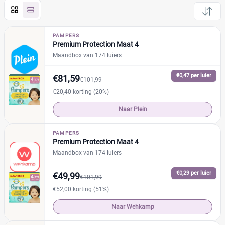
online bij vertrouwde webshops, bekende supermarkten
en natuurlijk drogisterijen.
Pampers
(161)
Huggies
(17)
PAMPERS
Premium Protection Maat 4
Etos
(8)
Maandbox van 174 luiers
Zwitsal
(0)
Albert Heijn
(8)
€0,47 per luier
€81,59
€101,99
Attitude
(0)
€20,40 korting (20%)
Bambo Nature
(28)
Naar Plein
+13 meer
▼
Bonbébé
(6)
Confy
(3)
PAMPERS
Premium Protection Maat 4
Dodot
(0)
Prijs per luier
Maandbox van 174 luiers
Jumbo
(5)
€
€
Kruidvat
€0,29 per luier
(9)
€49,99
€101,99
Lupilu
(1)
€52,00 korting (51%)
Mamia
(0)
Naar Wehkamp
Kortingspercentage
Muumi
(10)