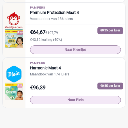
PAMPERS
Premium Protection Maat 4
Voorraadbox van 186 luiers
€0,35 per luier
€64,67
€107,79
€43,12 korting (40%)
Naar Kleertjes
PAMPERS
Harmonie Maat 4
Maandbox van 174 luiers
€0,55 per luier
€96,39
Naar Plein