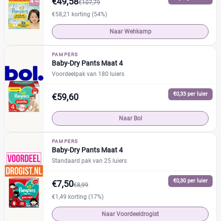
€49,58
€107,79
Drogist
(23)
€58,21 korting (54%)
Etos
(7)
Naar Wehkamp
Kruidvat
(12)
Trekpleister
(4)
PAMPERS
Baby-Dry Pants Maat 4
Supermarkt
(47)
Voordeelpak van 180 luiers
Albert Heijn
(12)
Aldi
(0)
€0,33 per luier
€59,60
Boon's Markt
(3)
Dekamarkt
Naar Bol
(1)
+9 meer
▼
PAMPERS
Webshop
(192)
Baby-Dry Pants Maat 4
Amazon
(5)
Standaard pak van 25 luiers
Babydrogist
(13)
€0,30 per luier
€7,50
BigGreenSmile
(5)
€8,99
€1,49 korting (17%)
Bol
(96)
+9 meer
▼
Naar Voordeeldrogist