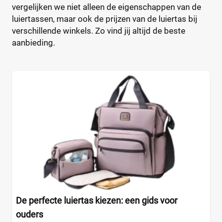
vergelijken we niet alleen de eigenschappen van de
CamCam
Luier etui
(9)
(0)
luiertassen, maar ook de prijzen van de luiertas bij
Caramel et Cie
Organizer
(2)
(0)
verschillende winkels. Zo vind jij altijd de beste
CaravanBag
Rugtas
(1)
(2)
aanbieding.
Charm London
Schoudertas
(1)
(0)
Chicago
(1)
CHILDHOME
(31)
Kleur
CHILDHOME Vilten
(1)
Chipolino
(3)
Cowboysbag
(18)
Beige
(0)
Cybex
(12)
Blauw
(0)
DJECO
(2)
Bruin
(0)
Done by deer
(22)
Geel
(0)
Dooky
(2)
Grijs
(1)
Doona Essential
(1)
Groen
(0)
De perfecte luiertas kiezen: een gids voor
Dots
(2)
Oranje
(0)
ouders
Dubatti One
(7)
+7 meer
▼