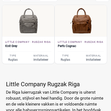
Kortom, de perfecte luiertas / rugzak voor alle
activiteiten. Vergelijk in ons overzicht de prijzen van de
Little Company
(20)
luiertas en vind de beste aanbieding.
Rugzak Riga
(2)
Knit Grey
(1)
Perfo Cognac
(1)
Copenhagen
(1)
LITTLE COMPANY
·
RUGZAK RIGA
LITTLE COMPANY
·
RUGZAK RIGA
Lima Quilted luiertas
(2)
Knit Grey
Perfo Cognac
luiertas-turin
(1)
TYPE
MATERIAAL
TYPE
MATERIAAL
Monaco Braided luiertas
Rugtas
Imitatieleer
Rugtas
Imitatieleer
(1)
Monaco Snake luiertas
(1)
Moskou Teddy Luiertas
(1)
+10 meer
▼
Little Company Rugzak Riga
Bambino Mio
(2)
De Riga luierrugzak van Little Company is uiterst
A Little Lovely Company
(5)
robuust, stijlvol en heel handig. Door de grote ruimte
ABC Design
(26)
en de vele kleinere vakken is er voldoende ruimte
ATMOSPHERA
(1)
voor alle babyverzorgingsartikelen. In het hoofdvak