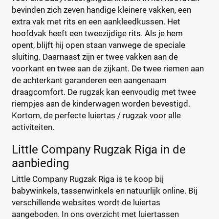
BABY ON BOARD
(4)
bevinden zich zeven handige kleinere vakken, een
extra vak met rits en een aankleedkussen. Het
Baby Ono
(1)
hoofdvak heeft een tweezijdige rits. Als je hem
+122 meer
▼
Baby Roll
(5)
opent, blijft hij open staan vanwege de speciale
Babymel
(9)
sluiting. Daarnaast zijn er twee vakken aan de
Babymoov
(15)
Prijs
voorkant en twee aan de zijkant. De twee riemen aan
Badabulle
(5)
de achterkant garanderen een aangenaam
€
€
Beaba
(19)
draagcomfort. De rugzak kan eenvoudig met twee
riempjes aan de kinderwagen worden bevestigd.
Beagles
(6)
Kortom, de perfecte luiertas / rugzak voor alle
Beagles Gandia
(2)
activiteiten.
Kortingspercentage
BEARTOP
(1)
Bébé-Jou
(2)
%
%
Little Company Rugzak Riga in de
Bébécar
(7)
aanbieding
Bilbao
(1)
Little Company Rugzak Riga is te koop bij
Bugaboo
(22)
babywinkels, tassenwinkels en natuurlijk online. Bij
Type
ByKay
(13)
verschillende websites wordt de luiertas
Calgary
Handtas
(1)
(0)
aangeboden. In ons overzicht met luiertassen