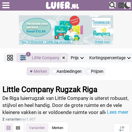
2
Little Company
Prijs
Kortingspercentage
Merken
Aanbiedingen
Prijzen
Producten
Filter
Little Company Rugzak Riga
Reset alle filters
De Riga luierrugzak van Little Company is uiterst robuust,
stijlvol en heel handig. Door de grote ruimte en de vele
kleinere vakken is er voldoende ruimte voor alle
Lees meer
Merk
Reset
babyverzorgingsartikelen. De rugzak kan eenvoudig met
2
varianten
van
1.007
twee riempjes aan de kinderwagen worden bevestigd.
Varianten
Merken