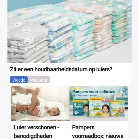
Zit er een houdbaarheidsdatum op luiers?
Weetje
Wasbaar
Luier verschonen -
Pampers
benodigdheden
voorraadbox: nieuwe