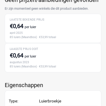
Geen prijzen/aanbiedingen gevonden
Er zijn momenteel geen winkels die dit product aanbieden.
LAATSTE BEKENDE PRIJS
€0,64
per luier
april 2025
85 luiers
(Maandbox)
· €53,99 totaal
LAAGSTE PRIJS OOIT
€0,64
per luier
augustus 2023
85 luiers
(Maandbox)
· €53,99 totaal
Eigenschappen
Type:
Luierbroekje