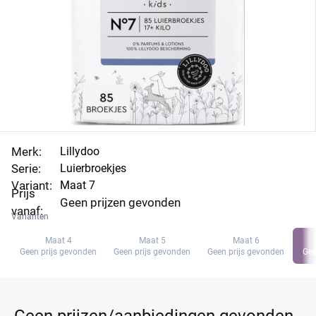
Merk:
Lillydoo
Serie:
Luierbroekjes
Variant:
Maat 7
Prijs
Geen prijzen gevonden
vanaf:
Varianten
Maat 4
Maat 5
Maat 6
Geen prijs gevonden
Geen prijs gevonden
Geen prijs gevonden
Gee