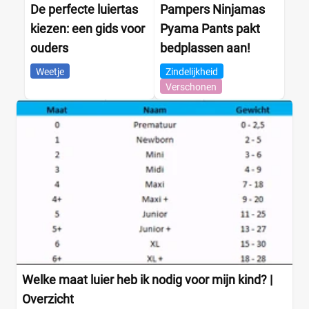
Trekkoord
(0)
De perfecte luiertas
Pampers Ninjamas
Isoki
(24)
Zonder sluiting
(0)
kiezen: een gids voor
Pyama Pants pakt
Jollein
(18)
ouders
bedplassen aan!
Joolz
(31)
Kenmerken luiertassen
KAOS
(5)
Weetje
Zindelijkheid
Verschonen
Kettler
(2)
Billendoekjesvak
(3)
Kidsriver
(1)
Isoleervak
(0)
Kidzroom
(80)
Thermosfleshouder
(0)
Kinderkraft
(2)
Verschoningsmatje
(3)
Kipling
(5)
Waterbestendig
(1)
Koeka
(18)
Koelstra
(4)
Uiterlijk
Konges Slojd
(21)
Effen
(0)
Laessig
(4)
Gedurfd
(0)
Laessig Goldie Up
(1)
Simpel
(0)
Welke maat luier heb ik nodig voor mijn kind? |
Lässig
(35)
Stijlvol
(3)
Overzicht
Liewood
(5)