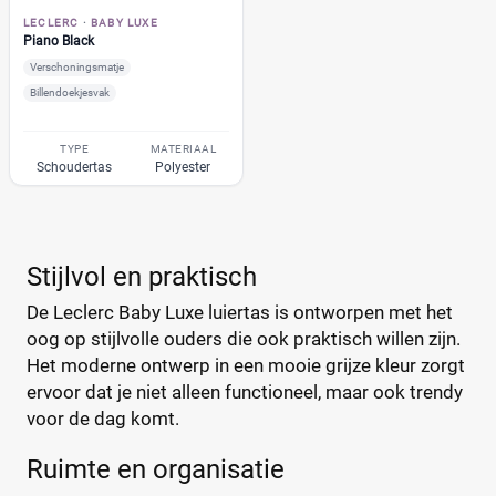
ATMOSPHERA
(1)
LECLERC
·
BABY LUXE
Piano Black
BABY ON BOARD
(4)
Verschoningsmatje
Baby Ono
(1)
Billendoekjesvak
+122 meer
▼
Baby Roll
(5)
Babymel
(9)
TYPE
MATERIAAL
Schoudertas
Polyester
Babymoov
(15)
Prijs
Badabulle
(5)
€
€
Beaba
(19)
Beagles
(6)
Stijlvol en praktisch
Beagles Gandia
(2)
De Leclerc Baby Luxe luiertas is ontworpen met het
Kortingspercentage
BEARTOP
(1)
oog op stijlvolle ouders die ook praktisch willen zijn.
Bébé-Jou
(2)
%
%
Het moderne ontwerp in een mooie grijze kleur zorgt
Bébécar
(7)
ervoor dat je niet alleen functioneel, maar ook trendy
voor de dag komt.
Bilbao
(1)
Bugaboo
(22)
Ruimte en organisatie
Type
ByKay
(13)