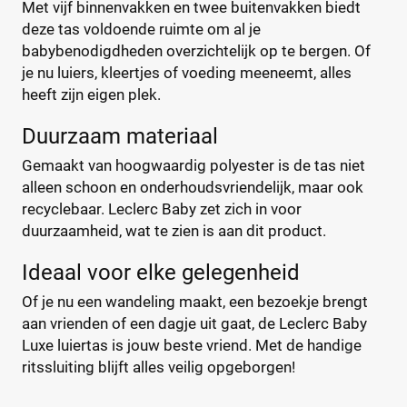
Met vijf binnenvakken en twee buitenvakken biedt
Calgary
Handtas
(1)
(0)
deze tas voldoende ruimte om al je
CamCam
Luier etui
(9)
(0)
babybenodigdheden overzichtelijk op te bergen. Of
Caramel et Cie
Organizer
(2)
(0)
je nu luiers, kleertjes of voeding meeneemt, alles
CaravanBag
Rugtas
(1)
(0)
heeft zijn eigen plek.
Charm London
Schoudertas
(1)
(3)
Duurzaam materiaal
Chicago
(1)
Gemaakt van hoogwaardig polyester is de tas niet
CHILDHOME
(31)
Kleur
alleen schoon en onderhoudsvriendelijk, maar ook
CHILDHOME Vilten
(1)
recyclebaar. Leclerc Baby zet zich in voor
Chipolino
(3)
duurzaamheid, wat te zien is aan dit product.
Cowboysbag
(18)
Beige
(1)
Cybex
Ideaal voor elke gelegenheid
(12)
Blauw
(0)
DJECO
(2)
Of je nu een wandeling maakt, een bezoekje brengt
Bruin
(0)
Done by deer
(22)
aan vrienden of een dagje uit gaat, de Leclerc Baby
Geel
(0)
Dooky
Luxe luiertas is jouw beste vriend. Met de handige
(2)
Grijs
(0)
ritssluiting blijft alles veilig opgeborgen!
Doona Essential
(1)
Groen
(1)
Dots
(2)
Oranje
(0)