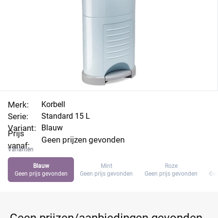
Merk:
Korbell
Serie:
Standard 15 L
Variant:
Blauw
Prijs
Geen prijzen gevonden
vanaf:
Varianten
Blauw
Mint
Roze
Geen prijs gevonden
Geen prijs gevonden
Geen prijs gevonden
Gee