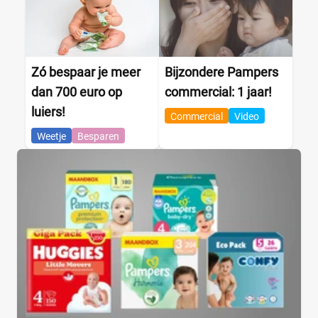
Zó bespaar je meer
Bijzondere Pampers
dan 700 euro op
commercial: 1 jaar!
luiers!
Commercial
Video
Weetje
Besparen