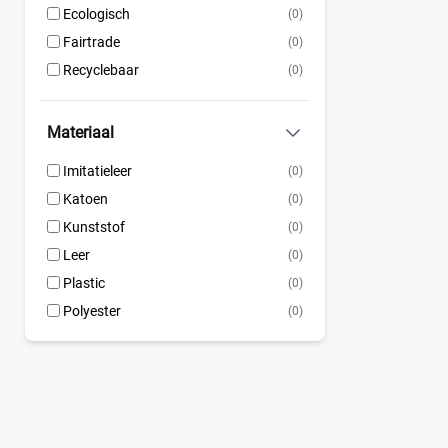
Ecologisch
(0)
Moon™ KaryMe
(2)
Fairtrade
(0)
Mozzbags
(17)
Recyclebaar
(0)
Muifa
(1)
Mutsy
(31)
Materiaal
NAJELL
(3)
Name it
(1)
Imitatieleer
(0)
Nijntje
(1)
Katoen
(0)
Nobodinoz
(25)
Kunststof
(0)
Noppies
(4)
Leer
(0)
Nuna
(2)
Plastic
(0)
Nuuroo
(1)
Polyester
(0)
PABOBO luiertas
(1)
Pacor Snake
(1)
Parijs BEABA
(7)
pasito a pasito
(17)
Peg Perego
(9)