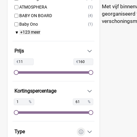
Met vijf binne
ATMOSPHERA
(1)
georganiseerd t
BABY ON BOARD
(4)
verschoningsm
Baby Ono
(1)
+123 meer
▼
Baby Roll
(5)
Babymel
(9)
Babymoov
(15)
Prijs
Badabulle
(5)
€
€
Beaba
(19)
Beagles
(6)
Beagles Gandia
(2)
Kortingspercentage
BEARTOP
(1)
Bébé-Jou
(2)
%
%
Bébécar
(7)
Bilbao
(1)
Bugaboo
(22)
Type
ByKay
(13)