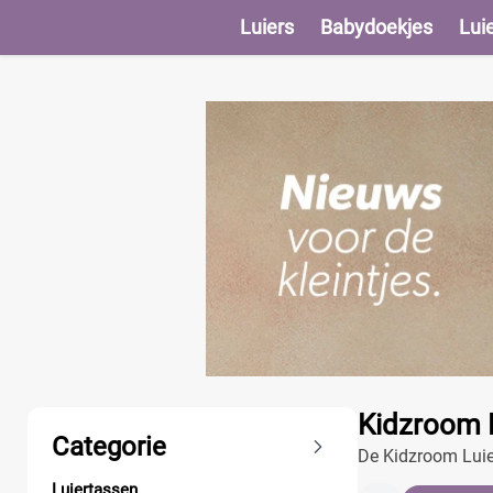
Luiers
Babydoekjes
Lui
Producten
Kidzroom L
Categorie
De Kidzroom Luier
perfect voor het 
Luiertassen