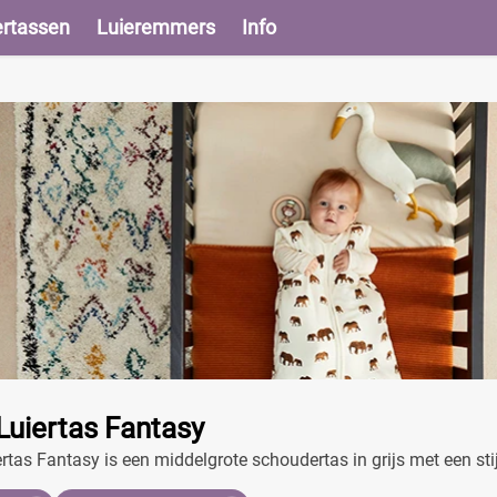
ertassen
Luieremmers
Info
uiertas Fantasy
tas Fantasy is een middelgrote schoudertas in grijs met een stijl
organiseren van baby's spullen.