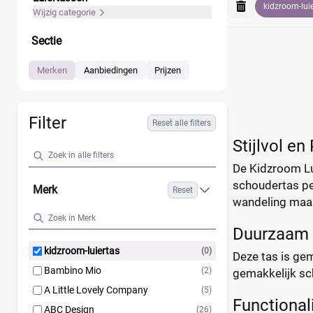
kidzroom-lui
Wijzig categorie
Sectie
Merken
Aanbiedingen
Prijzen
Filter
Reset alle filters
Stijlvol en
De Kidzroom Lui
schoudertas perf
Merk
Reset
wandeling maak
Duurzaam 
kidzroom-luiertas
(0)
Deze tas is ge
Bambino Mio
(2)
gemakkelijk sch
A Little Lovely Company
(5)
Functionali
ABC Design
(26)