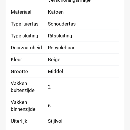
Verschoningsmatje
Materiaal
Katoen
Type luiertas
Schoudertas
Type sluiting
Ritssluiting
Duurzaamheid
Recyclebaar
Kleur
Beige
Grootte
Middel
Vakken
2
buitenzijde
Vakken
6
binnenzijde
Uiterlijk
Stijlvol