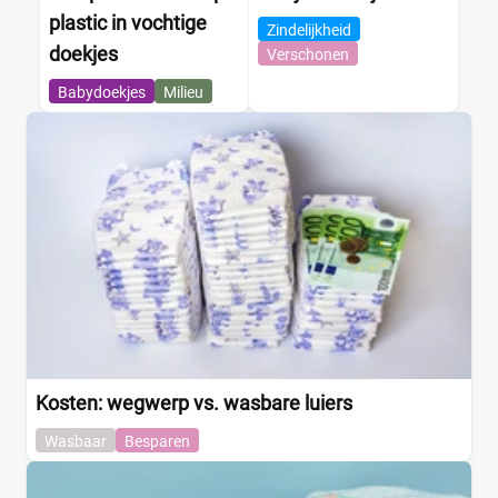
plastic in vochtige
Zindelijkheid
doekjes
Verschonen
Babydoekjes
Milieu
Kosten: wegwerp vs. wasbare luiers
Wasbaar
Besparen