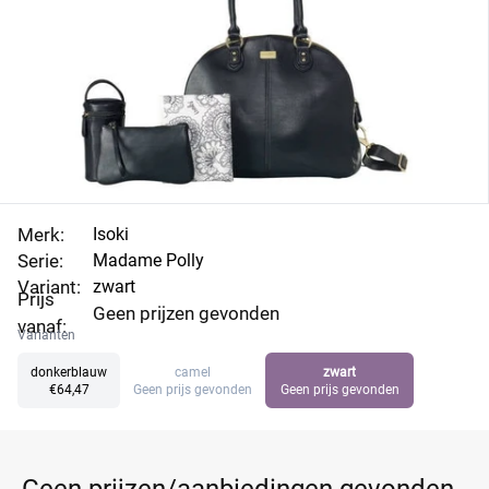
Merk:
Isoki
Serie:
Madame Polly
Variant:
zwart
Prijs
Geen prijzen gevonden
vanaf:
Varianten
donkerblauw
camel
zwart
€64,47
Geen prijs gevonden
Geen prijs gevonden