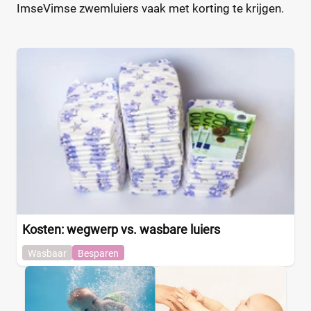
ImseVimse zwemluiers vaak met korting te krijgen.
Wehkamp
(0)
Gewicht kind
0
8
16
25
Kenmerk
Drukknoopjes
(0)
Inlegvel
(0)
Kosten: wegwerp vs. wasbare luiers
Klittenbandsluiting
(0)
Ongeparfumeerd
(0)
Wasbaar
Besparen
Urine-indicator
(0)
Verstelbaar
(0)