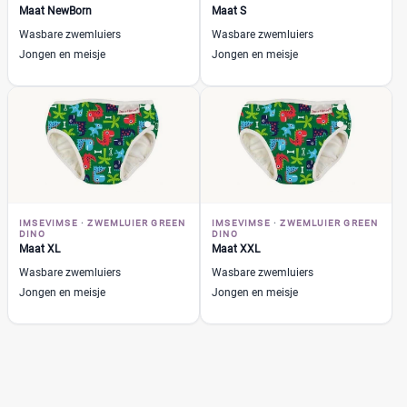
Maat NewBorn
Maat S
+2 meer
▼
Little Lamb
(1)
Wasbare zwemluiers
Wasbare zwemluiers
Playshoes
(3)
Jongen en meisje
Jongen en meisje
Prijs
€
€
Soort
IMSEVIMSE
·
ZWEMLUIER GREEN
IMSEVIMSE
·
ZWEMLUIER GREEN
Wasbaar luierbroekje
(0)
DINO
DINO
Maat XL
Maat XXL
Wasbare babyluier
(0)
Wasbare zwemluiers
Wasbare zwemluiers
Wasbare zwemluiers
(6)
Jongen en meisje
Jongen en meisje
Geslacht
Jongen
(0)
Jongen en meisje
(6)