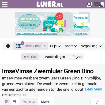
2
ImseVimse
Prijs
Soort
Verpakking
Merken
Aanbiedingen
Prijzen
Producten
Filter
ImseVimse Zwemluier Green Dino
Reset alle filters
ImseVimse wasbare zwemluiers Green Dino zijn vrolijke,
groene zwemluiers. De wasbare zwemluier is gemaakt
van een zachte ademende stof die snel droogt. De
Lees meer
Merk
Reset
comfortabele pasvorm zit heel prettig en sluit goed aan
6
varianten
van
110
de beentjes, waardoor je lekkage voorkomt. Het ideale
Varianten
Merken