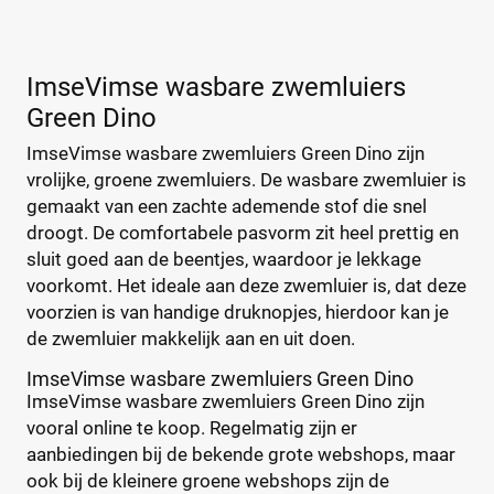
Meisje
(0)
ImseVimse wasbare zwemluiers
Verpakking
Green Dino
Proefverpakking
(0)
ImseVimse wasbare zwemluiers Green Dino zijn
Standaard pak
(0)
vrolijke, groene zwemluiers. De wasbare zwemluier is
Voordeelpak
(0)
gemaakt van een zachte ademende stof die snel
droogt. De comfortabele pasvorm zit heel prettig en
sluit goed aan de beentjes, waardoor je lekkage
Winkel
voorkomt. Het ideale aan deze zwemluier is, dat deze
voorzien is van handige druknopjes, hierdoor kan je
de zwemluier makkelijk aan en uit doen.
Webshop
(0)
ImseVimse wasbare zwemluiers Green Dino
Amazon
(0)
ImseVimse wasbare zwemluiers Green Dino zijn
Bol
(0)
vooral online te koop. Regelmatig zijn er
DeVoordeligedrogisterij
(0)
aanbiedingen bij de bekende grote webshops, maar
ook bij de kleinere groene webshops zijn de
Kleertjes
(0)