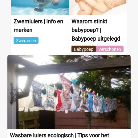
Kortingspercentage
%
%
Zwemluiers | Info en
Waarom stinkt
merken
babypoep? |
Babypoep uitgelegd
Zwemmen
Babypoep
Verschonen
Wasbare luiers ecologisch | Tips voor het