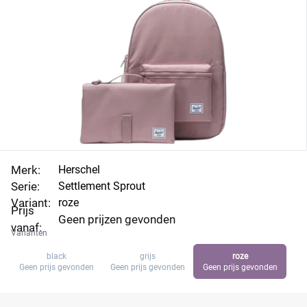
Merk:
Herschel
Serie:
Settlement Sprout
Variant:
roze
Prijs
Geen prijzen gevonden
vanaf:
Varianten
black
grijs
roze
Geen prijs gevonden
Geen prijs gevonden
Geen prijs gevonden