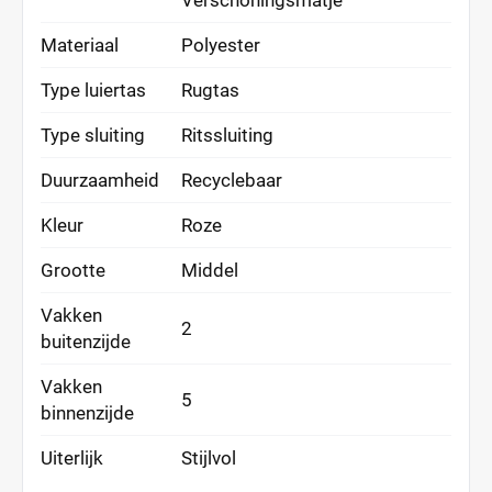
Verschoningsmatje
Materiaal
Polyester
Type luiertas
Rugtas
Type sluiting
Ritssluiting
Duurzaamheid
Recyclebaar
Kleur
Roze
Grootte
Middel
Vakken
2
buitenzijde
Vakken
5
binnenzijde
Uiterlijk
Stijlvol