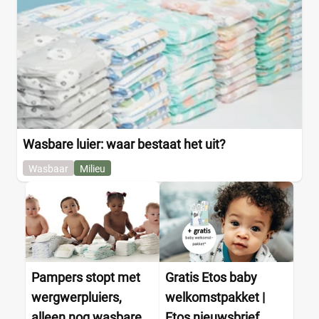
Wasbare luier: waar bestaat het uit?
Wasbaar
Milieu
Pampers stopt met
Gratis Etos baby
wergwerpluiers,
welkomstpakket |
alleen nog wasbare
Etos nieuwsbrief