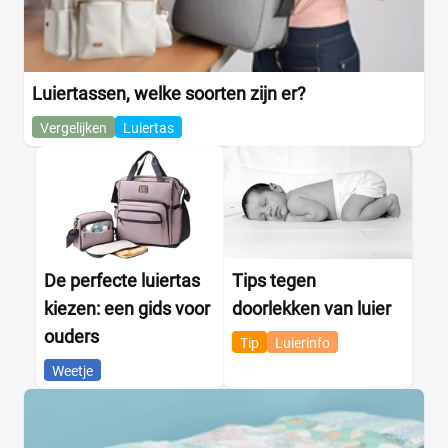
Luiertassen, welke soorten zijn er?
Vergelijken
Luiertas
De perfecte luiertas
Tips tegen
kiezen: een gids voor
doorlekken van luier
ouders
Tip
Luierinfo
Weetje