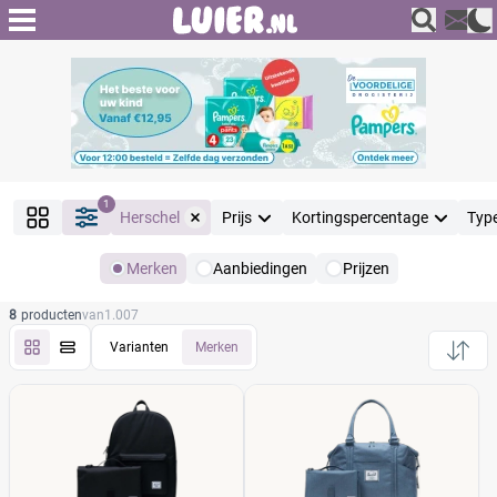
1
Herschel
Prijs
Kortingspercentage
Typ
Merken
Aanbiedingen
Prijzen
Producten
8
producten
van
1.007
Filter
Reset alle filters
Varianten
Merken
Merk
Reset