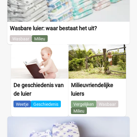
Wasbare luier: waar bestaat het uit?
Wasbaar
Milieu
De geschiedenis van
Milieuvriendelijke
de luier
luiers
Weetje
Geschiedenis
Vergelijken
Wasbaar
Milieu