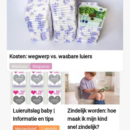
Kosten: wegwerp vs. wasbare luiers
Wasbaar
Besparen
Luieruitslag baby |
Zindelijk worden: hoe
Informatie en tips
maak ik mijn kind
snel zindelijk?
Nieuwsbrief
Luierinfo