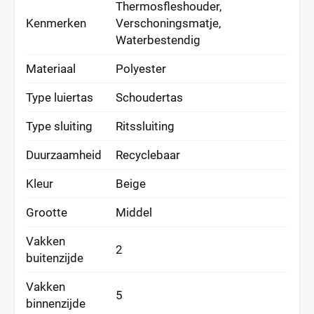
Thermosfleshouder,
Kenmerken
Verschoningsmatje,
Waterbestendig
Materiaal
Polyester
Type luiertas
Schoudertas
Type sluiting
Ritssluiting
Duurzaamheid
Recyclebaar
Kleur
Beige
Grootte
Middel
Vakken
2
buitenzijde
Vakken
5
binnenzijde