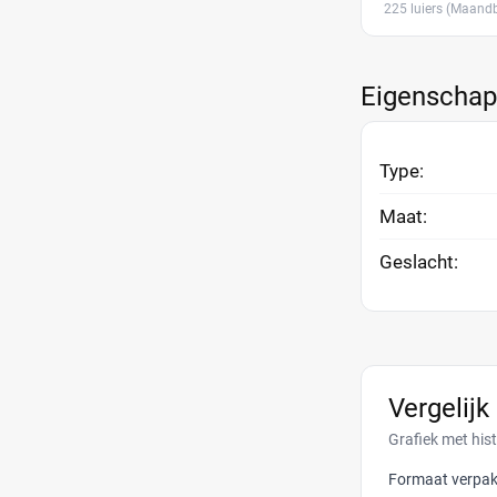
225 luiers
(Maandb
Eigenscha
Type:
Maat:
Geslacht:
Vergelijk
Grafiek met his
Formaat verpak