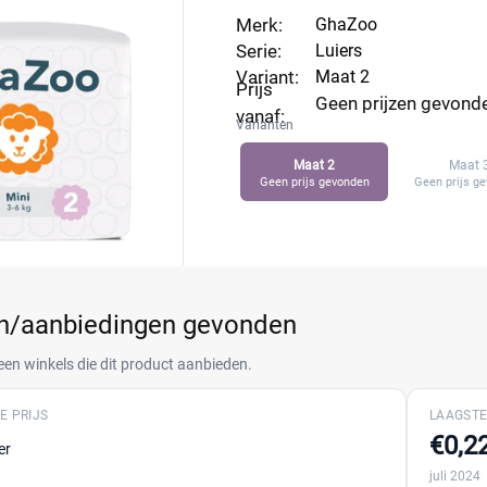
n pvc. Vergelijk prijzen en luier aanbiedingen.
Merk:
GhaZoo
Serie:
Luiers
Variant:
Maat 2
Prijs
Geen prijzen gevond
vanaf:
Varianten
Maat 2
Maat 
Geen prijs gevonden
Geen prijs g
en/aanbiedingen gevonden
een winkels die dit product aanbieden.
E PRIJS
LAAGSTE
€0,2
er
juli 2024