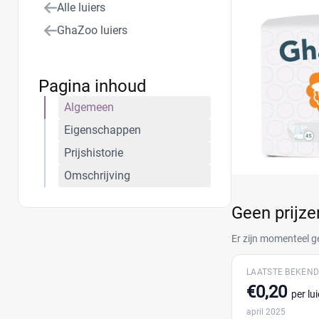
Alle luiers
parfum, chloor e
GhaZoo luiers
Pagina inhoud
Algemeen
Eigenschappen
Prijshistorie
Omschrijving
Geen prijz
Er zijn momenteel g
LAATSTE BEKEND
€0,20
per lui
april 2025