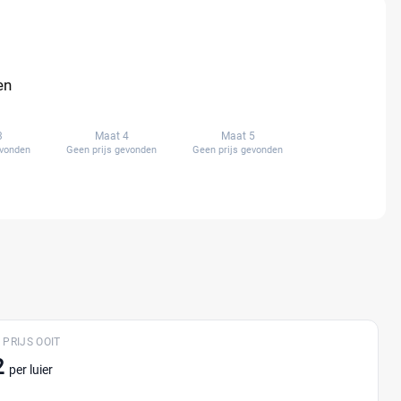
en
3
Maat 4
Maat 5
evonden
Geen prijs gevonden
Geen prijs gevonden
 PRIJS OOIT
2
per luier