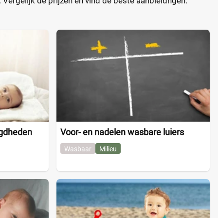
Vergelijk de prijzen en vind de beste aanbieidngen.
igdheden
Voor- en nadelen wasbare luiers
Wasbaar
Milieu