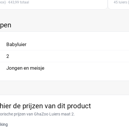
ox)
· €43,99 totaal
45 luiers
(
ppen
Babyluier
2
Jongen en meisje
 hier de prijzen van dit product
torische prijzen van GhaZoo Luiers maat 2.
king