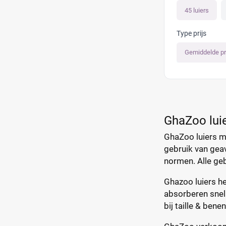
45 luiers
Type prijs
Gemiddelde pr
GhaZoo lui
GhaZoo luiers ma
gebruik van gea
normen. Alle geb
Ghazoo luiers h
absorberen snel 
bij taille & ben