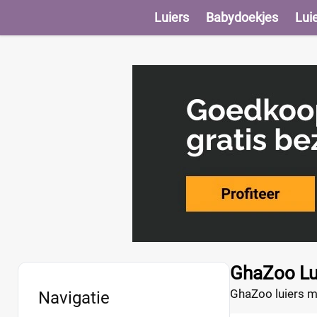
Luiers
Babydoekjes
Lui
GhaZoo Lu
GhaZoo luiers ma
Navigatie
gebruik van gea