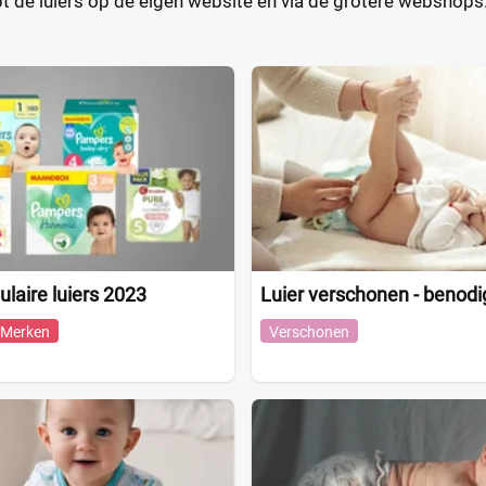
de luiers op de eigen website en via de grotere webshops. 
ulaire luiers 2023
Luier verschonen - benod
Merken
Verschonen