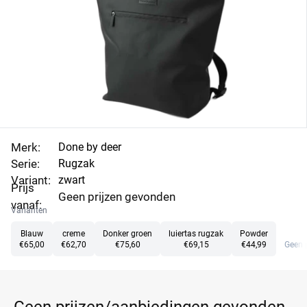
Merk:
Done by deer
Serie:
Rugzak
Variant:
zwart
Prijs
Geen prijzen gevonden
vanaf:
Varianten
Blauw
creme
Donker groen
luiertas rugzak
Powder
€65,00
€62,70
€75,60
€69,15
€44,99
Geen 