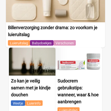
Billenverzorging zonder drama: zo voorkom je
luieruitslag
Luieruitslag
Babydoekjes
Verschonen
Zo kan je veilig
Sudocrem
samen met je kindje
gebruikstips:
douchen
wanneer, waar & hoe
aanbrengen
Weetje
Luierinfo
Luieruitslag