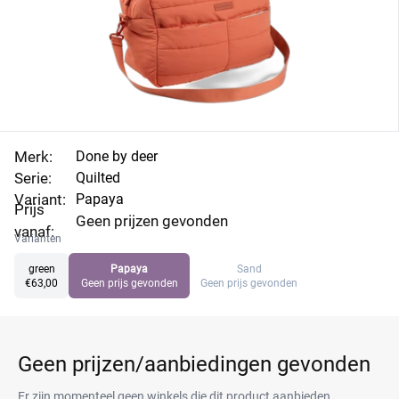
Merk:
Done by deer
Serie:
Quilted
Variant:
Papaya
Prijs
Geen prijzen gevonden
vanaf:
Varianten
green
Papaya
Sand
€63,00
Geen prijs gevonden
Geen prijs gevonden
Geen prijzen/aanbiedingen gevonden
Er zijn momenteel geen winkels die dit product aanbieden.