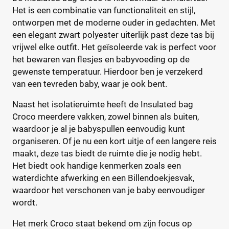
+122 meer
▼
Baby Roll
Het is een combinatie van functionaliteit en stijl,
(5)
ontworpen met de moderne ouder in gedachten. Met
Babymel
(9)
een elegant zwart polyester uiterlijk past deze tas bij
Babymoov
(15)
Prijs
vrijwel elke outfit. Het geïsoleerde vak is perfect voor
Badabulle
(5)
€
€
het bewaren van flesjes en babyvoeding op de
Beaba
(19)
gewenste temperatuur. Hierdoor ben je verzekerd
Beagles
(6)
van een tevreden baby, waar je ook bent.
Beagles Gandia
(2)
Naast het isolatieruimte heeft de Insulated bag
Kortingspercentage
BEARTOP
(1)
Croco meerdere vakken, zowel binnen als buiten,
Bébé-Jou
(2)
%
%
waardoor je al je babyspullen eenvoudig kunt
Bébécar
(7)
organiseren. Of je nu een kort uitje of een langere reis
Bilbao
(1)
maakt, deze tas biedt de ruimte die je nodig hebt.
Het biedt ook handige kenmerken zoals een
Bugaboo
(22)
Type
waterdichte afwerking en een Billendoekjesvak,
ByKay
(13)
waardoor het verschonen van je baby eenvoudiger
Calgary
Handtas
(1)
(0)
wordt.
CamCam
Luier etui
(9)
(0)
Het merk Croco staat bekend om zijn focus op
Caramel et Cie
Organizer
(2)
(0)