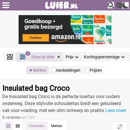
2
Done by deer
Prijs
Kortingspercentage
Merken
Aanbiedingen
Prijzen
Producten
Filter
Insulated bag Croco
Reset alle filters
De Insulated bag Croco is de perfecte luiertas voor ouders
onderweg. Deze stijlvolle schoudertas biedt een geïsoleerd
vak voor voeding, met een slim ontwerp en praktische
Lees meer
Merk
Reset
draagopties.
2
varianten
van
1.007
Varianten
Merken