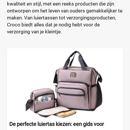
kwaliteit en stijl, met een reeks producten die zijn
CaravanBag
Rugtas
(1)
(0)
ontworpen om het leven van ouders gemakkelijker te
Charm London
Schoudertas
(1)
(2)
maken. Van luiertassen tot verzorgingsproducten,
Chicago
(1)
Croco biedt alles dat je nodig hebt voor de
CHILDHOME
(31)
Kleur
verzorging van je kleintje.
CHILDHOME Vilten
(1)
Chipolino
(3)
Cowboysbag
(18)
Beige
(0)
Cybex
(12)
Blauw
(0)
DJECO
(2)
Bruin
(0)
Dooky
(2)
Geel
(0)
Doona Essential
(1)
Grijs
(0)
Dots
(2)
Groen
(1)
Dubatti One
(7)
Oranje
(1)
EasyGo
(3)
+7 meer
▼
Easywalker
(6)
De perfecte luiertas kiezen: een gids voor
Elodie
(12)