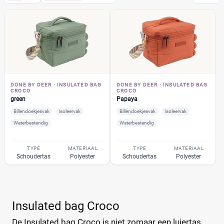
Done by deer
(22)
Gewatteerde verzorgingstas
(3)
Rugzak
(9)
Quilted
(3)
schouder luiertas
(4)
DONE BY DEER
·
INSULATED BAG
DONE BY DEER
·
INSULATED BAG
insulated bag Croco
(2)
CROCO
CROCO
green
Papaya
green
(1)
Billendoekjesvak
Isoleervak
Billendoekjesvak
Isoleervak
Papaya
(1)
Waterbestendig
Waterbestendig
Elphee Blue
(1)
Bambino Mio
(2)
TYPE
MATERIAAL
TYPE
MATERIAAL
Schoudertas
Polyester
Schoudertas
Polyester
A Little Lovely Company
(5)
ABC Design
(26)
ATMOSPHERA
(1)
Insulated bag Croco
BABY ON BOARD
(4)
Baby Ono
(1)
De Insulated bag Croco is niet zomaar een luiertas.