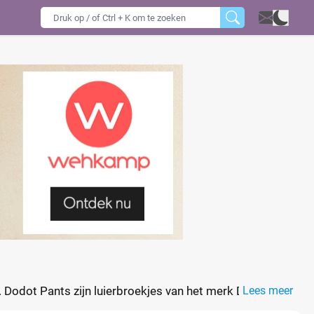
. Dodot Pants zijn luierbroekjes van het merk Dodot en
Lees meer
r maximaal 12 uur droogheid. Vergelijk de prijs per