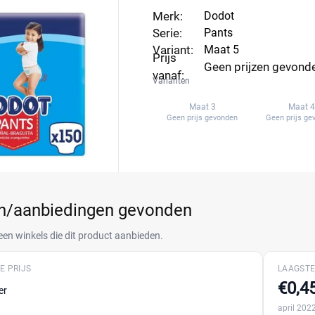
vind eenvoudig de laagste prijs voor Dodot Pants maat 5.
Merk:
Dodot
Serie:
Pants
Variant:
Maat 5
Prijs
Geen prijzen gevond
vanaf:
Varianten
Maat 3
Maat 4
Geen prijs gevonden
Geen prijs ge
en/aanbiedingen gevonden
een winkels die dit product aanbieden.
E PRIJS
LAAGSTE
€0,4
er
april 202