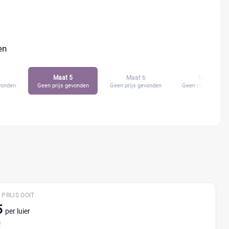
en
Maat 5
Maat 6
Maat 7
vonden
Geen prijs gevonden
Geen prijs gevonden
Geen prijs gevond
 PRIJS OOIT
5
per luier
2