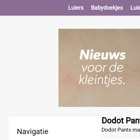
Luiers
Babydoekjes
Lui
Dodot Pan
Dodot Pants maat
Navigatie
zijn voorzien va