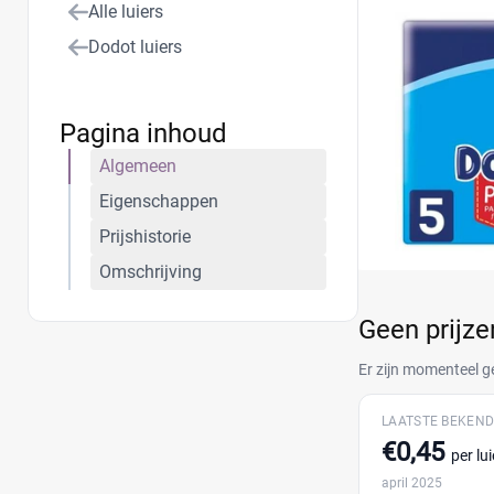
Alle luiers
luierbroekje en 
Dodot luiers
Pagina inhoud
Algemeen
Eigenschappen
Prijshistorie
Omschrijving
Geen prijz
Er zijn momenteel g
LAATSTE BEKEND
€0,45
per lui
april 2025