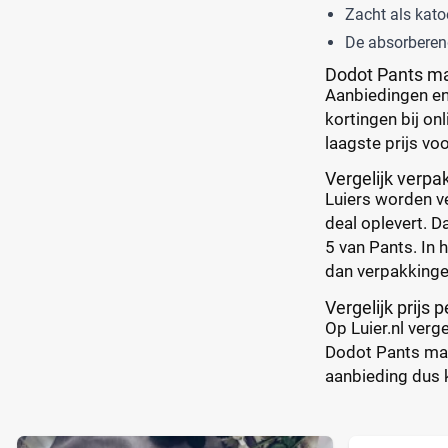
Zacht als kato
De absorberen
Dodot Pants ma
Aanbiedingen en 
kortingen bij onl
laagste prijs voo
Vergelijk verp
Luiers worden ve
deal oplevert. D
5 van Pants. In 
dan verpakkingen
Vergelijk prijs p
Op Luier.nl verg
Dodot Pants maat
aanbieding dus k