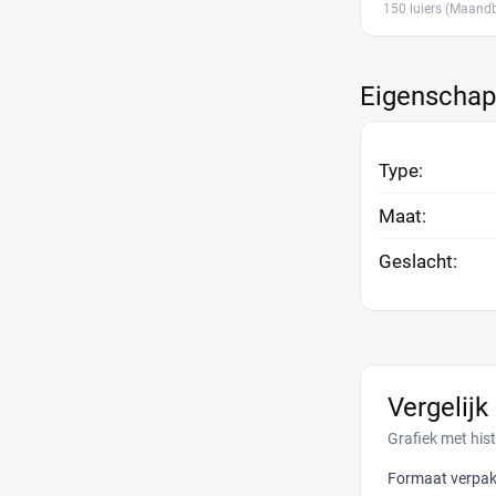
150 luiers
(Maandb
Eigenscha
Type:
Maat:
Geslacht:
Vergelijk
Grafiek met his
Formaat verpak