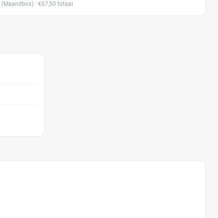
(Maandbox)
· €67,50 totaal