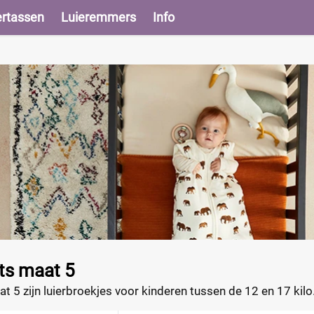
ertassen
Luieremmers
Info
ts maat 5
 5 zijn luierbroekjes voor kinderen tussen de 12 en 17 kilo
n een elastische band voor eenvoudig aan- en uittrekken, voo