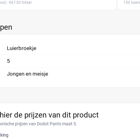
ox)
· €67,50 totaal
150 luiers
ppen
Luierbroekje
5
Jongen en meisje
 hier de prijzen van dit product
torische prijzen van Dodot Pants maat 5.
king