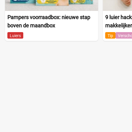
Pampers voorraadbox: nieuwe stap
9 luier hack
boven de maandbox
makkelijke
Luiers
Tip
Versch