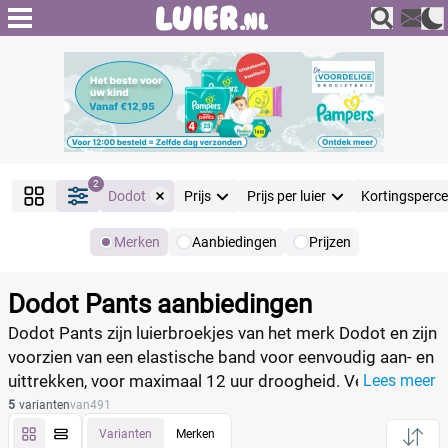
2
Dodot
Prijs
Prijs per luier
Kortingsperc
Merken
Aanbiedingen
Prijzen
Producten
Filter
Dodot Pants aanbiedingen
Reset alle filters
Dodot Pants zijn luierbroekjes van het merk Dodot en zijn
voorzien van een elastische band voor eenvoudig aan- en
uittrekken, voor maximaal 12 uur droogheid. Vergelijk
Lees meer
Merk
Reset
prijs per luier en vind eenvoudig de laagste prijs.
5
varianten
van
491
Varianten
Merken