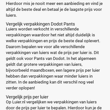
Hierdoor mis je nooit meer een aanbieding en vind je
Maandbox
(0)
altijd de beste deal en betaal je de laagste prijs voor
Standaard pak
(0)
luiers.
Voordeelpak
(0)
Vergelijk verpakkingen Dodot Pants
Voorraadbox
(0)
Luiers worden verkocht in verschillende
verpakkingen waardoor het niet altijd duidelijk is
Maat
welke verpakkingen en prijs de beste deal oplevert.
Daarom bepalen we voor alle verschillende
verpakkingen van luiers wat de prijs per luier is. Dit
geldt ook voor Pants van Dodot. In het algemeen
0
(0)
geldt dat grotere verpakkingen van luiers,
1
(0)
bijvoorbeeld maandboxen, een lagere prijs per luier
13+
(0)
hebben dan verpakkingen waar minder luiers in
zitten. In de aanbieding kan dit verschil nog veel
14+
(0)
verder oplopen!
2
(0)
2-15+
(0)
Vergelijk prijs per luier
Op Luier.nl vergelijken we verpakkingen van luiers
2-3
(0)
door de prijs per luier te bepalen. Hierdoor kun je de
+26 meer
▼