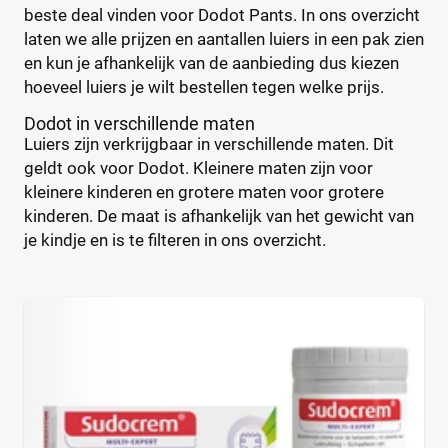
beste deal vinden voor Dodot Pants. In ons overzicht
laten we alle prijzen en aantallen luiers in een pak zien
Kenmerk
en kun je afhankelijk van de aanbieding dus kiezen
hoeveel luiers je wilt bestellen tegen welke prijs.
Milieuvriendelijk
(0)
Dodot in verschillende maten
Ongeparfumeerd
(0)
Luiers zijn verkrijgbaar in verschillende maten. Dit
Urine-indicator
(0)
geldt ook voor Dodot. Kleinere maten zijn voor
kleinere kinderen en grotere maten voor grotere
kinderen. De maat is afhankelijk van het gewicht van
Geslacht
je kindje en is te filteren in ons overzicht.
Jongen
(0)
Jongen en meisje
(5)
Meisje
(0)
Winkel