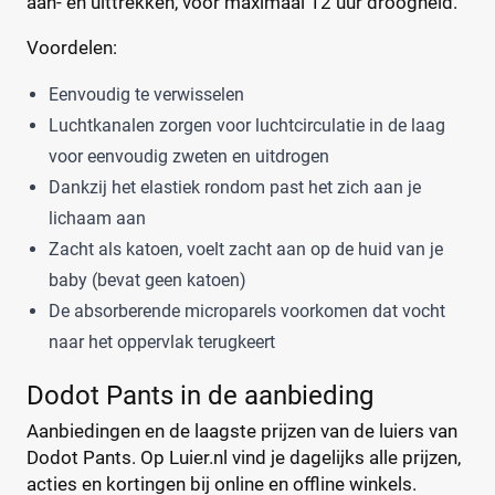
aan- en uittrekken, voor maximaal 12 uur droogheid.
Magics
(10)
Voordelen:
Mamia
(7)
Muumi
(10)
Soort
Eenvoudig te verwisselen
Naty
(10)
Luchtkanalen zorgen voor luchtcirculatie in de laag
Babyluier
(0)
Pura
(9)
voor eenvoudig zweten en uitdrogen
Luierbroekje
(5)
Rascal + Friends
(11)
Dankzij het elastiek rondom past het zich aan je
Nachtluier
(0)
SweetCare
(16)
lichaam aan
Zwemluier
(0)
Teddy Care
(3)
Zacht als katoen, voelt zacht aan op de huid van je
Tidoo
(8)
baby (bevat geen katoen)
Gewicht kind
Toujours
(5)
De absorberende microparels voorkomen dat vocht
Trekpleister
(4)
naar het oppervlak terugkeert
Wiona
(4)
Dodot Pants in de aanbieding
0
20
40
60
Aanbiedingen en de laagste prijzen van de luiers van
Dodot Pants. Op Luier.nl vind je dagelijks alle prijzen,
Verpakking
acties en kortingen bij online en offline winkels.