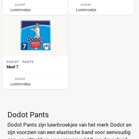
Albert Heijn
SOORT
SOORT
(31)
Luierbroekje
Luierbroekje
Attitude
(6)
+26 meer
▼
Bambo Nature
(14)
Bebino
(9)
Bonbébé
(11)
Prijs per luier
Bumblies
(9)
€
€
Confy
(9)
DODOT
·
PANTS
DA
(7)
Maat 7
Dotties
(5)
SOORT
Kortingspercentage
Europrofit
(2)
Luierbroekje
GhaZoo
(4)
%
%
Jumbo
(12)
Kruidvat
(42)
Dodot Pants
Libero
(5)
Prijs
Dodot Pants zijn luierbroekjes van het merk Dodot en
Lillydoo
(18)
zijn voorzien van een elastische band voor eenvoudig
€
€
Lupilu
(8)