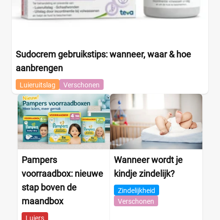
Drogist
(0)
Etos
(0)
Kruidvat
(0)
Trekpleister
(0)
Sudocrem gebruikstips: wanneer, waar & hoe
Supermarkt
(0)
aanbrengen
Albert Heijn
(0)
Luieruitslag
Verschonen
Aldi
(0)
Boon's Markt
(0)
Dekamarkt
(0)
+9 meer
▼
Webshop
(0)
Amazon
(0)
Pampers
Wanneer wordt je
Babydrogist
(0)
voorraadbox: nieuwe
kindje zindelijk?
BigGreenSmile
(0)
stap boven de
Zindelijkheid
Bol
(0)
maandbox
Verschonen
+9 meer
▼
Luiers