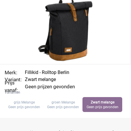
Merk:
Fillikid - Rolltop Berlin
Variant:
Zwart melange
Prijs
Geen prijzen gevonden
vanaf:
Varianten
grijs Melange
groen Melange
Zwart melange
Geen prijs gevonden
Geen prijs gevonden
Geen prijs gevonden