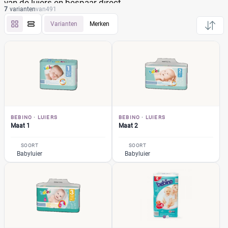
van de luiers en bespaar direct.
7
varianten
van
491
Bebino
(9)
Varianten
Merken
Luierbroekjes
(2)
Luiers
(7)
Maat 1
(1)
Maat 2
(1)
Maat 3
(1)
Maat 4
(1)
BEBINO
·
LUIERS
BEBINO
·
LUIERS
Maat 4+
(1)
Maat 1
Maat 2
Maat 5
(1)
SOORT
SOORT
Maat 6
(1)
Babyluier
Babyluier
Pampers
(104)
Huggies
(35)
Etos
(32)
Zwitsal
(7)
Albert Heijn
(31)