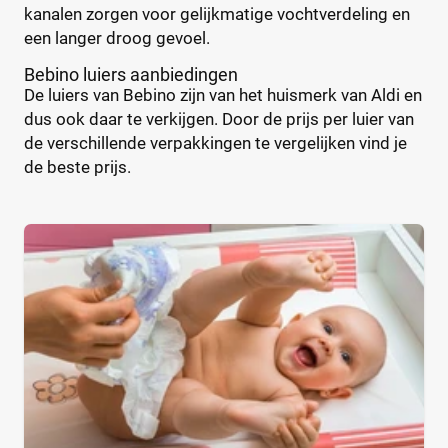
kanalen zorgen voor gelijkmatige vochtverdeling en
Standaard pak
(0)
een langer droog gevoel.
Voordeelpak
(0)
Voorraadbox
(0)
Bebino luiers aanbiedingen
De luiers van Bebino zijn van het huismerk van Aldi en
dus ook daar te verkijgen. Door de prijs per luier van
Maat
de verschillende verpakkingen te vergelijken vind je
de beste prijs.
0
(0)
1
(1)
13+
(0)
14+
(0)
2
(1)
2-15+
(0)
2-3
(0)
+26 meer
▼