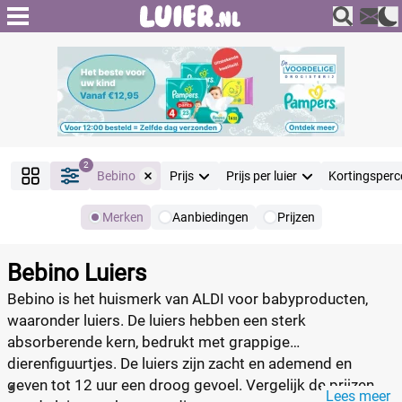
2
Bebino
Prijs
Prijs per luier
Kortingsperc
Merken
Aanbiedingen
Prijzen
Producten
Filter
Bebino Luiers
Reset alle filters
Bebino is het huismerk van ALDI voor babyproducten,
waaronder luiers. De luiers hebben een sterk
absorberende kern, bedrukt met grappige
Merk
Reset
dierenfiguurtjes. De luiers zijn zacht en ademend en
geven tot 12 uur een droog gevoel. Vergelijk de prijzen
Lees meer