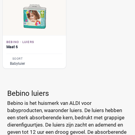
Mamia
(7)
Muumi
(10)
Soort
Naty
(10)
Babyluier
(7)
Pura
(9)
Luierbroekje
(0)
Rascal + Friends
(11)
BEBINO
·
LUIERS
Nachtluier
(0)
Maat 6
SweetCare
(16)
Zwemluier
(0)
Teddy Care
(3)
SOORT
Babyluier
Tidoo
(8)
Gewicht kind
Toujours
(5)
Trekpleister
(4)
Wiona
(4)
Bebino luiers
0
20
40
60
Bebino is het huismerk van ALDI voor
babyproducten, waaronder luiers. De luiers hebben
een sterk absorberende kern, bedrukt met grappige
Verpakking
dierenfiguurtjes. De luiers zijn zacht en ademend en
Maandbox
(0)
geven tot 12 uur een droog gevoel. De a
bsorberende