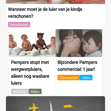
Kenmerk
Wanneer moet je de luier van je kindje
verschonen?
Milieuvriendelijk
(0)
Verschonen
Ongeparfumeerd
(0)
Urine-indicator
(0)
Geslacht
Jongen
(0)
Pampers stopt met
Bijzondere Pampers
Jongen en meisje
(7)
wergwerpluiers,
commercial: 1 jaar!
Meisje
(0)
alleen nog wasbare
Commercial
Video
luiers
Winkel
Wasbaar
Milieu
Drogist
(0)