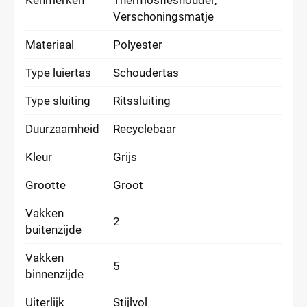
Kenmerken
Thermosfleshouder,
Verschoningsmatje
Materiaal
Polyester
Type luiertas
Schoudertas
Type sluiting
Ritssluiting
Duurzaamheid
Recyclebaar
Kleur
Grijs
Grootte
Groot
Vakken
2
buitenzijde
Vakken
5
binnenzijde
Uiterlijk
Stijlvol