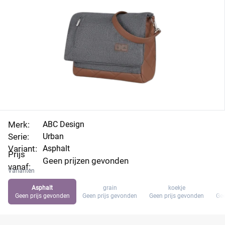
Merk:
ABC Design
Serie:
Urban
Variant:
Asphalt
Prijs
Geen prijzen gevonden
vanaf:
Varianten
Asphalt
grain
koekje
Geen prijs gevonden
Geen prijs gevonden
Geen prijs gevonden
Gee