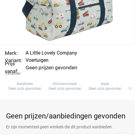
Merk:
A Little Lovely Company
Variant:
Voertuigen
Prijs
Geen prijzen gevonden
vanaf:
Varianten
Aardbeien
Dinosaurussen
Ijsjes
Geen prijs gevonden
Geen prijs gevonden
Geen prijs gevonden
Gee
Geen prijzen/aanbiedingen gevonden
Er zijn momenteel geen winkels die dit product aanbieden.