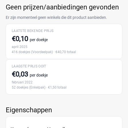
Geen prijzen/aanbiedingen gevonden
Er zijn momenteel geen winkels die dit product aanbieden.
LAATSTE BEKENDE PRIJS
€0,10
per doekje
april 2025
416 doekjes
(Voordeelpak)
· €40,70 totaal
LAAGSTE PRIJS OOIT
€0,03
per doekje
februari 2022
52 doekjes
(Enkelpak)
· €1,50 totaal
Eigenschappen