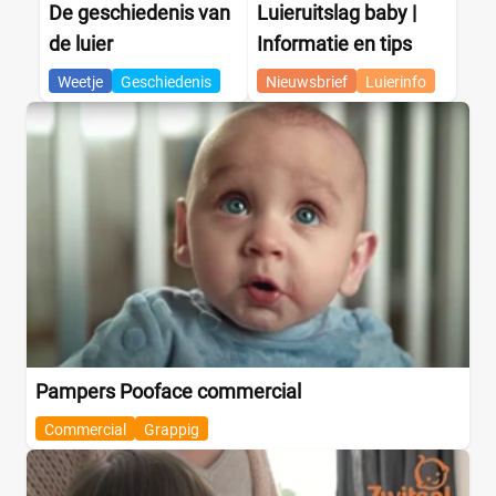
De geschiedenis van
Luieruitslag baby |
de luier
Informatie en tips
Weetje
Geschiedenis
Nieuwsbrief
Luierinfo
Pampers Pooface commercial
Commercial
Grappig