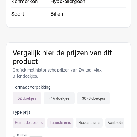
Kenmerken
Hypo-allergeen
Soort
Billen
Vergelijk hier de prijzen van dit
product
Grafiek met historische prijzen van Zwitsal Maxi
Billendoekjes.
Formaat verpakking
52 doekjes
416 doekjes
3078 doekjes
Type prijs
Gemiddelde prijs
Laagste prijs
Hoogste prijs
Aanbiedings prijs
Interval