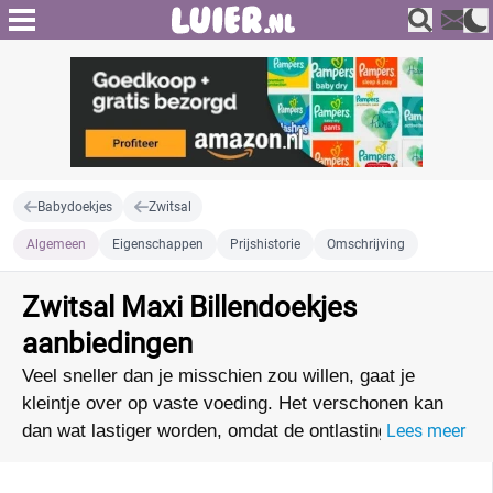
Babydoekjes
Zwitsal
Algemeen
Eigenschappen
Prijshistorie
Omschrijving
Zwitsal Maxi Billendoekjes
aanbiedingen
Veel sneller dan je misschien zou willen, gaat je
kleintje over op vaste voeding. Het verschonen kan
dan wat lastiger worden, omdat de ontlasting
Lees meer
verandert van structuur en hoeveelheid. Met de extra
grote Maxi Billendoekjes van Zwitsal is dat geen