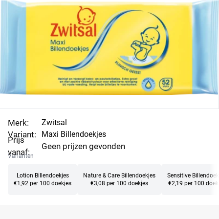
probleem, want de zachte ribbelstructuur zorgt voor
Vergelijk de
meer grip en een effectieve reiniging.
aanbiedingen van de billendoekjes, vind de laagste
prijs per doekje en profiteer.
Merk:
Zwitsal
Variant:
Maxi Billendoekjes
Prijs
Geen prijzen gevonden
vanaf:
Varianten
Lotion Billendoekjes
Nature & Care Billendoekjes
Sensitive Billendoek
€1,92 per 100 doekjes
€3,08 per 100 doekjes
€2,19 per 100 doek