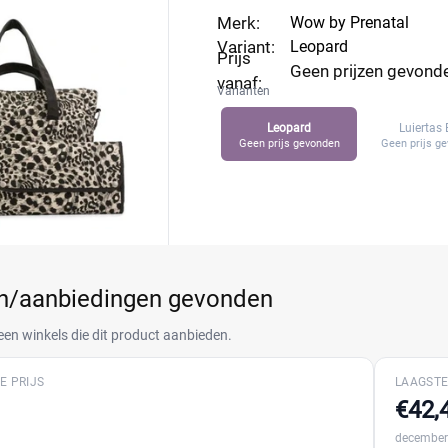
Merk:
Wow by Prenatal
Variant:
Leopard
Prijs
Geen prijzen gevond
vanaf:
Varianten
Leopard
Luiertas 
Geen prijs gevonden
Geen prijs g
en/aanbiedingen gevonden
een winkels die dit product aanbieden.
E PRIJS
LAAGSTE
€42,
december