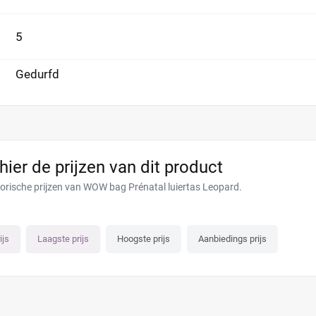
5
Gedurfd
 hier de prijzen van dit product
torische prijzen van WOW bag Prénatal luiertas Leopard.
ijs
Laagste prijs
Hoogste prijs
Aanbiedings prijs