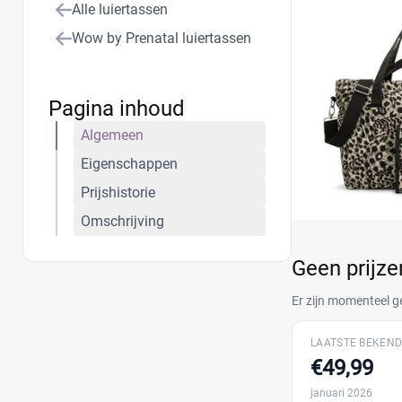
Alle luiertassen
Wow by Prenatal luiertassen
Pagina inhoud
Algemeen
Eigenschappen
Prijshistorie
Omschrijving
Geen prijz
Er zijn momenteel g
LAATSTE BEKEND
€49,99
januari 2026