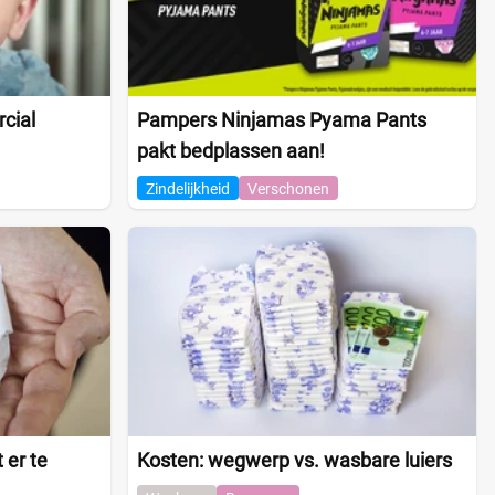
cial
Pampers Ninjamas Pyama Pants
pakt bedplassen aan!
Zindelijkheid
Verschonen
 er te
Kosten: wegwerp vs. wasbare luiers