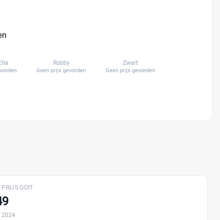
en
Ella
Robby
Zwart
evonden
Geen prijs gevonden
Geen prijs gevonden
 PRIJS OOIT
49
 2024