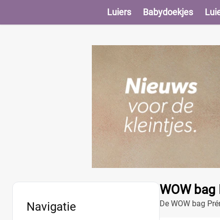
Luiers
Babydoekjes
Lui
WOW bag P
De WOW bag Préna
Navigatie
hij het verzorgen