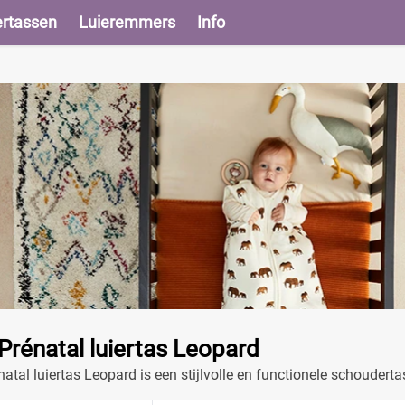
ertassen
Luieremmers
Info
rénatal luiertas Leopard
tal luiertas Leopard is een stijlvolle en functionele schouder
 van je baby eenvoudig en modieus.