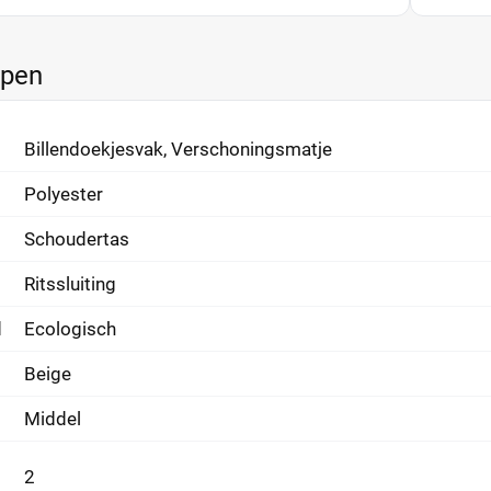
ppen
Billendoekjesvak, Verschoningsmatje
Polyester
Schoudertas
Ritssluiting
d
Ecologisch
Beige
Middel
2