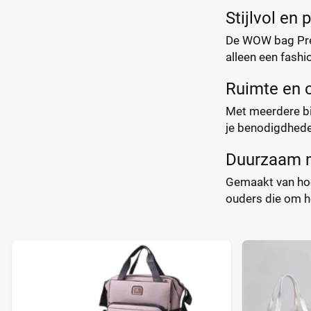
Stijlvol en 
De WOW bag Prén
alleen een fash
Ruimte en o
Met meerdere bin
je benodigdhede
Duurzaam m
Gemaakt van hoo
ouders die om h