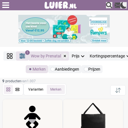
1
Wow by Prenatal
Prijs
Kortingspercentage
Merken
Aanbiedingen
Prijzen
Producten
9
producten
van
1.007
Filter
Reset alle filters
Varianten
Merken
Merk
Reset