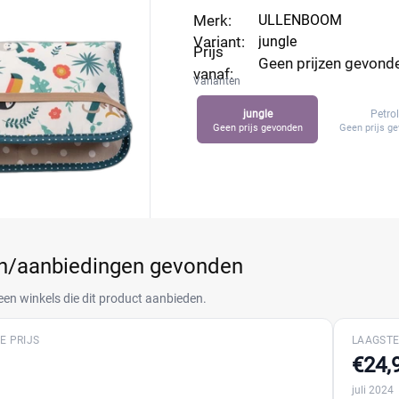
Merk:
ULLENBOOM
Variant:
jungle
Prijs
Geen prijzen gevond
vanaf:
Varianten
jungle
Petrol
Geen prijs gevonden
Geen prijs g
en/aanbiedingen gevonden
een winkels die dit product aanbieden.
E PRIJS
LAAGSTE
€24,
juli 2024