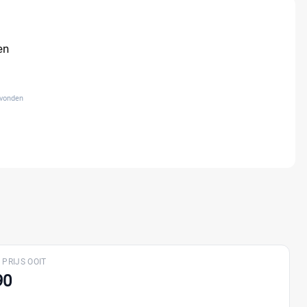
en
evonden
 PRIJS OOIT
90