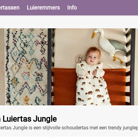
ertassen
Luieremmers
Info
Luiertas Jungle
rtas Jungle is een stijlvolle schoudertas met een trendy junglep