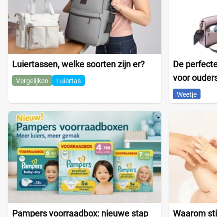
Luiertassen, welke soorten zijn er?
De perfecte
voor ouder
Vergelijken
Luiertas
Weetje
Pampers voorraadbox: nieuwe stap
Waarom sti