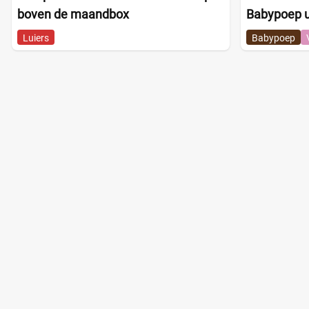
boven de maandbox
Babypoep u
Luiers
Babypoep