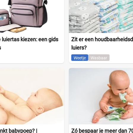
 luiertas kiezen: een gids
Zit er een houdbaarheids
s
luiers?
Weetje
Wasbaar
nkt babypoep? |
Zó bespaar je meer dan 7