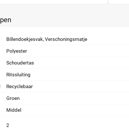
ppen
Billendoekjesvak, Verschoningsmatje
Polyester
Schoudertas
Ritssluiting
d
Recyclebaar
Groen
Middel
2