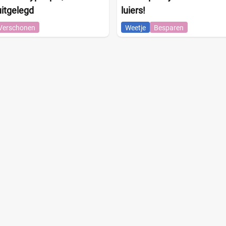
itgelegd
luiers!
Verschonen
Weetje
Besparen