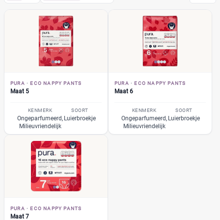
Pura
(9)
Eco Baby Luiers
(6)
Eco nappy pants
(3)
Maat 5
(1)
Maat 6
(1)
PURA
·
ECO NAPPY PANTS
PURA
·
ECO NAPPY PANTS
Maat 7
(1)
Maat 5
Maat 6
Pampers
(104)
KENMERK
SOORT
KENMERK
SOORT
Huggies
Ongeparfumeerd,
Luierbroekje
Ongeparfumeerd,
Luierbroekje
(35)
Milieuvriendelijk
Milieuvriendelijk
Etos
(32)
Zwitsal
(7)
Albert Heijn
(31)
Attitude
(6)
+26 meer
▼
Bambo Nature
(14)
Bebino
(9)
PURA
·
ECO NAPPY PANTS
Bonbébé
(11)
Prijs per luier
Maat 7