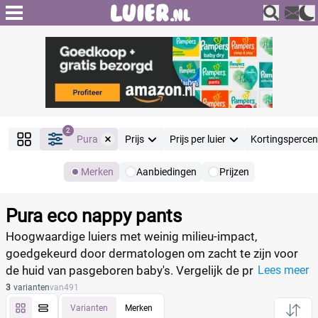
2
Pura
Prijs
Prijs per luier
Kortingsperce
Merken
Aanbiedingen
Prijzen
Producten
Filter
Pura eco nappy pants
Reset alle filters
Hoogwaardige luiers met weinig milieu-impact,
goedgekeurd door dermatologen om zacht te zijn voor
de huid van pasgeboren baby's. Vergelijk de prijs per
Lees meer
Merk
Reset
luierbroekje van alle aanbieidngen en vind de beste deal.
3
varianten
van
491
Varianten
Merken