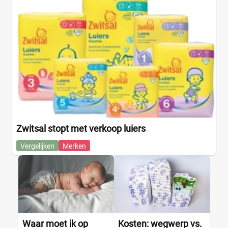
Albert Heijn
(0)
Aldi
(0)
Boon's Markt
(0)
Dekamarkt
(0)
+9 meer
▼
Webshop
(0)
Amazon
(0)
Babydrogist
(0)
BigGreenSmile
(0)
Zwitsal stopt met verkoop luiers
Bol
(0)
+9 meer
▼
Vergelijken
Merken
Waar moet ik op
Kosten: wegwerp vs.