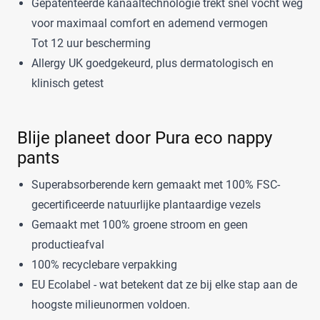
Gepatenteerde kanaaltechnologie trekt snel vocht weg
Luierbroekje
(3)
Rascal + Friends
(11)
voor maximaal comfort en ademend vermogen
Nachtluier
(0)
SweetCare
(16)
Tot 12 uur bescherming
Zwemluier
(0)
Teddy Care
(3)
Allergy UK goedgekeurd, plus dermatologisch en
Tidoo
(8)
klinisch getest
Gewicht kind
Toujours
(5)
Trekpleister
(4)
Wiona
(4)
Blije planeet door Pura eco nappy
pants
0
20
40
60
Superabsorberende kern gemaakt met 100% FSC-
Verpakking
gecertificeerde natuurlijke plantaardige vezels
Gemaakt met 100% groene stroom en geen
Maandbox
(0)
productieafval
Standaard pak
(0)
100% recyclebare verpakking
Voordeelpak
(0)
EU Ecolabel - wat betekent dat ze bij elke stap aan de
Voorraadbox
(0)
hoogste milieunormen voldoen.