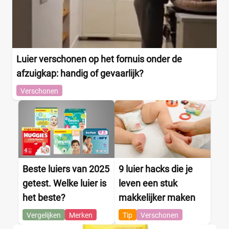
Urine-indicator
(0)
Geslacht
Luier verschonen op het fornuis onder de
Jongen
(0)
afzuigkap: handig of gevaarlijk?
Jongen en meisje
(3)
Meisje
Verschonen
(0)
Winkel
Beste luiers van 2025
9 luier hacks die je
Drogist
(0)
Etos
(0)
getest. Welke luier is
leven een stuk
Kruidvat
(0)
het beste?
makkelijker maken
Trekpleister
(0)
Vergelijken
Merken
Tip
Verschonen
Supermarkt
(0)