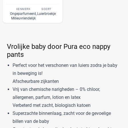
Bumblies
(9)
€
€
KENMERK
SOORT
Confy
(9)
Ongeparfumeerd,
Luierbroekje
Milieuvriendelijk
DA
(7)
Dodot
(24)
Kortingspercentage
Dotties
(5)
Vrolijke baby door Pura eco nappy
Europrofit
(2)
%
%
pants
GhaZoo
(4)
Jumbo
(12)
Perfect voor het verschonen van luiers zodra je baby
Kruidvat
(42)
Prijs
in beweging is!
Libero
(5)
Afscheurbare zijkanten
€
€
Lillydoo
(18)
Vrij van chemische narigheden – 0% chloor,
Lupilu
(8)
allergenen, parfum, lotion en latex
Magics
(10)
Verbeterd met zacht, biologisch katoen
Mamia
(7)
Soort
Superzachte binnenlaag, zacht voor de gevoelige
Muumi
(10)
billen van de baby
Babyluier
(0)
Naty
(10)