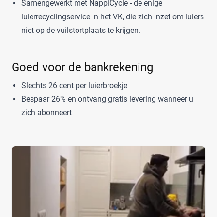
Samengewerkt met NappiCycle - de enige
Maat
luierrecyclingservice in het VK, die zich inzet om luiers
niet op de vuilstortplaats te krijgen.
0
(0)
Goed voor de bankrekening
1
(0)
13+
(0)
Slechts 26 cent per luierbroekje
14+
(0)
Bespaar 26% en ontvang gratis levering wanneer u
2
(0)
zich abonneert
2-15+
(0)
2-3
(0)
+26 meer
▼
Kenmerk
Milieuvriendelijk
(3)
Ongeparfumeerd
(3)