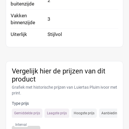
2
buitenzijde
Vakken
3
binnenzijde
Uiterlijk
Stijlvol
Vergelijk hier de prijzen van dit
product
Grafiek met historische prijzen van Luiertas Pluim ivoor met
print.
Type prijs
Gemiddelde prijs
Laagste prijs
Hoogste prijs
Aanbiedings prijs
Interval