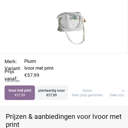
Merk:
Pluim
Variant:
Ivoor met print
Prijs
€57,99
vanaf:
Varianten
Ivoor met print
plantaardig ivoor
blauw
ecr
€57,99
€57,99
Geen prijs gevonden
Geen prijs 
Prijzen & aanbiedingen voor Ivoor met
print