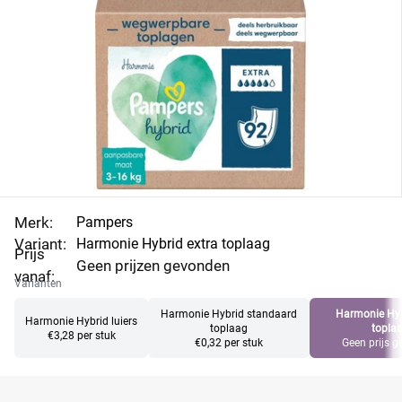
toplaag. Profiteer van korting op de Pampers
Harmonie Hybrid wegwerpbare toplaag. Vergelijk de
aanbiedingen en vind direct de beste deal.
Merk:
Pampers
Variant:
Harmonie Hybrid extra toplaag
Prijs
Geen prijzen gevonden
vanaf:
Varianten
Harmonie Hybrid standaard
Harmonie Hyb
Harmonie Hybrid luiers
toplaag
topla
€3,28 per stuk
€0,32 per stuk
Geen prijs 