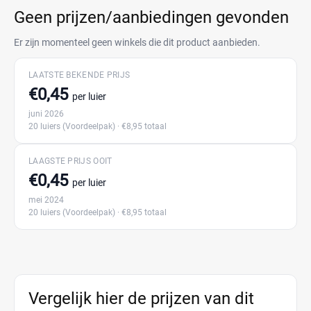
Geen prijzen/aanbiedingen gevonden
Er zijn momenteel geen winkels die dit product aanbieden.
LAATSTE BEKENDE PRIJS
€0,45
per luier
juni 2026
20 luiers
(Voordeelpak)
· €8,95 totaal
LAAGSTE PRIJS OOIT
€0,45
per luier
mei 2024
20 luiers
(Voordeelpak)
· €8,95 totaal
Vergelijk hier de prijzen van dit