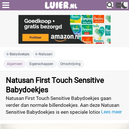
Babydoekjes
Natusan
Algemeen
Eigenschappen
Omschrijving
Natusan First Touch Sensitive
Babydoekjes
Natusan First Touch Sensitive Babydoekjes gaan
verder dan normale billendoekjes. Aan deze Natusan
Sensitive Babydoekjes is een speciale lotion
Lees meer
toegevoegd die in staat is om de kwetsbare huid van
je baby te helpen herstellen en huidweerstand op te