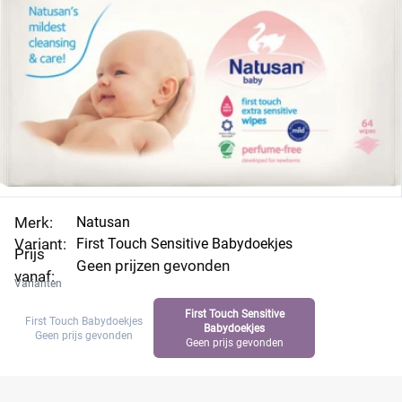
bouwen. Vrgelijk de prijs per babydoekjes en vind de
beste aanbieding.
Merk:
Natusan
Variant:
First Touch Sensitive Babydoekjes
Prijs
Geen prijzen gevonden
vanaf:
Varianten
First Touch Sensitive
First Touch Babydoekjes
Babydoekjes
Geen prijs gevonden
Geen prijs gevonden