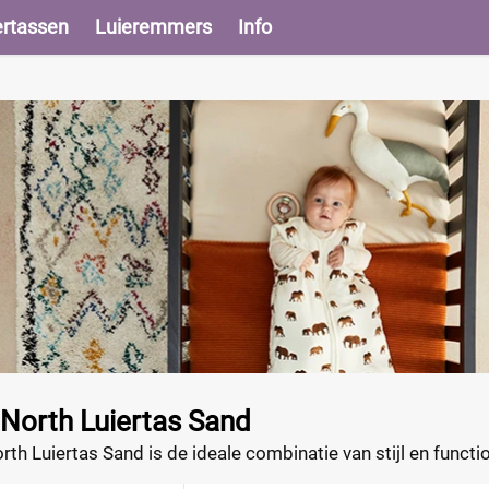
ertassen
Luieremmers
Info
North Luiertas Sand
th Luiertas Sand is de ideale combinatie van stijl en functi
or al je babyspullen, biedt deze tas alles wat moderne oud