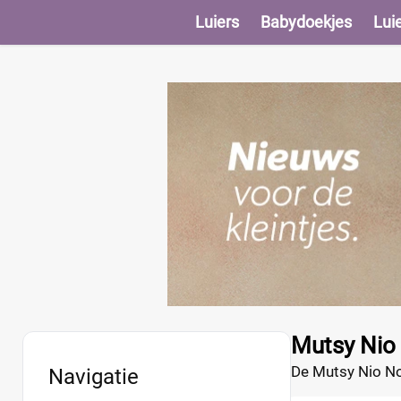
Luiers
Babydoekjes
Lui
Mutsy Nio 
De Mutsy Nio Nor
Navigatie
opbergvakken vo