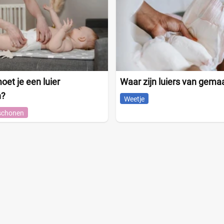
et je een luier
Waar zijn luiers van gema
n?
Weetje
schonen