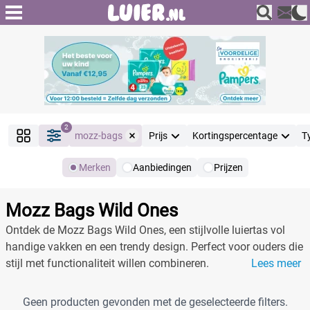
2
mozz-bags
Prijs
Kortingspercentage
T
Merken
Aanbiedingen
Prijzen
Producten
Filter
Mozz Bags Wild Ones
Reset alle filters
Ontdek de Mozz Bags Wild Ones, een stijlvolle luiertas vol
handige vakken en een trendy design. Perfect voor ouders die
stijl met functionaliteit willen combineren.
Lees meer
Merk
Reset
Geen producten gevonden met de geselecteerde filters.