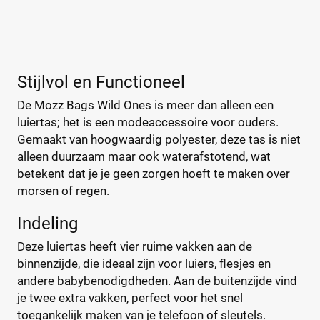
mozz-bags
(0)
Bambino Mio
(2)
A Little Lovely Company
(5)
Stijlvol en Functioneel
ABC Design
(26)
De Mozz Bags Wild Ones is meer dan alleen een
ATMOSPHERA
(1)
luiertas; het is een modeaccessoire voor ouders.
BABY ON BOARD
(4)
Gemaakt van hoogwaardig polyester, deze tas is niet
Baby Ono
(1)
alleen duurzaam maar ook waterafstotend, wat
+123 meer
▼
Baby Roll
(5)
betekent dat je je geen zorgen hoeft te maken over
Babymel
(9)
morsen of regen.
Babymoov
(15)
Prijs
Indeling
Badabulle
(5)
€
€
Deze luiertas heeft vier ruime vakken aan de
Beaba
(19)
binnenzijde, die ideaal zijn voor luiers, flesjes en
Beagles
(6)
andere babybenodigdheden. Aan de buitenzijde vind
Beagles Gandia
(2)
je twee extra vakken, perfect voor het snel
Kortingspercentage
BEARTOP
(1)
toegankelijk maken van je telefoon of sleutels.