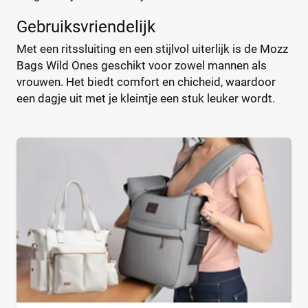
Bébé-Jou
(2)
%
%
Gebruiksvriendelijk
Bébécar
(7)
Bilbao
(1)
Met een ritssluiting en een stijlvol uiterlijk is de Mozz
Bags Wild Ones geschikt voor zowel mannen als
Bugaboo
(22)
Type
vrouwen. Het biedt comfort en chicheid, waardoor
ByKay
(13)
een dagje uit met je kleintje een stuk leuker wordt.
Calgary
Handtas
(1)
(0)
CamCam
Luier etui
(9)
(0)
Caramel et Cie
Organizer
(2)
(0)
CaravanBag
Rugtas
(1)
(0)
Charm London
Schoudertas
(1)
(0)
Chicago
(1)
CHILDHOME
(31)
Kleur
CHILDHOME Vilten
(1)
Chipolino
(3)
Cowboysbag
(18)
Beige
(0)
Cybex
(12)
Blauw
(0)