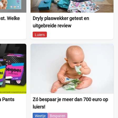
est. Welke
Dryly plaswekker getest en
uitgebreide review
Luiers
 Pants
Zó bespaar je meer dan 700 euro op
luiers!
Weetje
Besparen