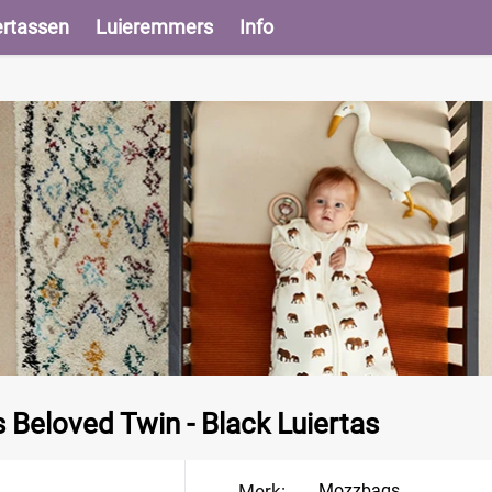
ertassen
Luieremmers
Info
Beloved Twin - Black Luiertas
Merk:
Mozzbags