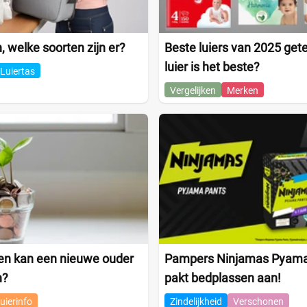
, welke soorten zijn er?
Beste luiers van 2025 get
luier is het beste?
Luiertas
Vergelijken
Merken
en kan een nieuwe ouder
Pampers Ninjamas Pyama
n?
pakt bedplassen aan!
uierinfo
Zindelijkheid
Verschonen