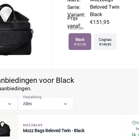
Serie:
Beloved Twin
Variant:
Black
Prijs
€151,95
vanaf:
Varianten
Black
Cognac
€151,95
€149,95
anbiedingen voor Black
aanbiedingen.
Verpakking
Alles
V
MOZZBAGS
b
Mozz Bags Beloved Twin - Black