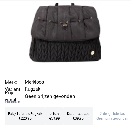
Merk:
Merkloos
Variant:
Rugzak
Prijs
Geen prijzen gevonden
vanaf:
Varianten
Baby Luiertas Rugzak
brisby
Kraamcadeau
2-delige luiertas
€220,95
€59,99
€39,95
Geen prijs gevonden