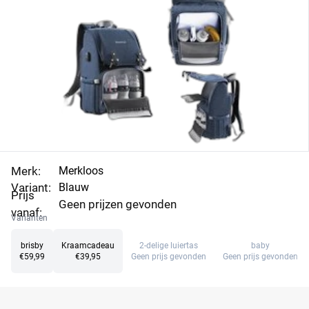
Merk:
Merkloos
Variant:
Blauw
Prijs
Geen prijzen gevonden
vanaf:
Varianten
brisby
Kraamcadeau
2-delige luiertas
baby
€59,99
€39,95
Geen prijs gevonden
Geen prijs gevonden