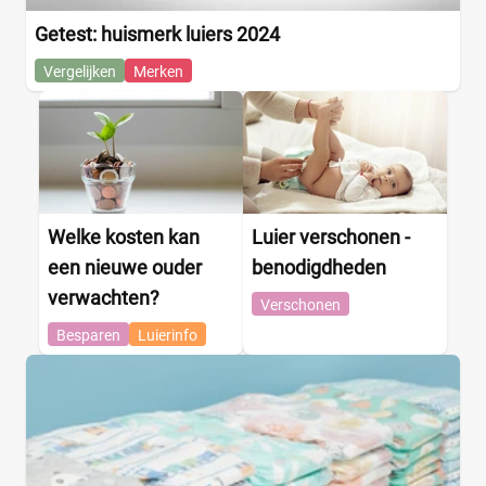
Tidoo
(8)
Getest: huismerk luiers 2024
Gewicht kind
Toujours
(5)
Vergelijken
Merken
Trekpleister
(4)
Wiona
(4)
0
20
40
60
Verpakking
Welke kosten kan
Luier verschonen -
Maandbox
(0)
een nieuwe ouder
benodigdheden
Standaard pak
(0)
verwachten?
Verschonen
Voordeelpak
(0)
Besparen
Luierinfo
Voorraadbox
(0)
Maat