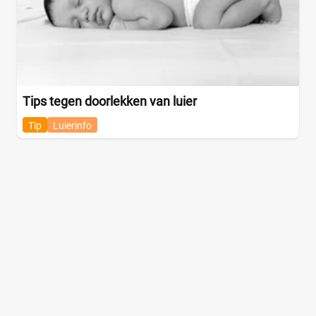
Dekamarkt
(0)
+9 meer
▼
Webshop
(0)
Amazon
(0)
Babydrogist
(0)
Tips tegen doorlekken van luier
BigGreenSmile
(0)
Bol
(0)
Tip
Luierinfo
+9 meer
▼