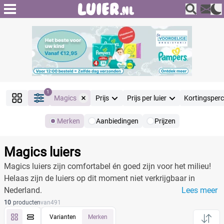
1
Magics
Prijs
Prijs per luier
Kortingsper
Merken
Aanbiedingen
Prijzen
Producten
Filter
Magics luiers
Reset alle filters
Magics luiers zijn comfortabel én goed zijn voor het milieu!
Helaas zijn de luiers op dit moment niet verkrijgbaar in
Nederland.
Lees meer
Merk
Reset
10
producten
van
491
Varianten
Merken