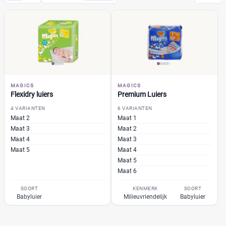
Magics
(10)
Flexidry luiers
(4)
Premium Luiers
(6)
Pampers
(104)
Huggies
(35)
MAGICS
MAGICS
Etos
(32)
Flexidry luiers
Premium Luiers
Zwitsal
(7)
4 VARIANTEN
6 VARIANTEN
Maat 2
Maat 1
Albert Heijn
(31)
Maat 3
Maat 2
Attitude
(6)
Maat 4
Maat 3
+26 meer
▼
Bambo Nature
(14)
Maat 5
Maat 4
Maat 5
Bebino
(9)
Maat 6
Bonbébé
(11)
Prijs per luier
SOORT
KENMERK
SOORT
Bumblies
(9)
€
€
Babyluier
Milieuvriendelijk
Babyluier
Confy
(9)
DA
(7)