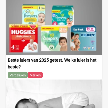
Jongen
(0)
Jongen en meisje
(10)
Meisje
(0)
Winkel
Drogist
(0)
Beste luiers van 2025 getest. Welke luier is het
Etos
(0)
beste?
Kruidvat
(0)
Vergelijken
Merken
Trekpleister
(0)
Supermarkt
(0)
Albert Heijn
(0)
Aldi
(0)
Boon's Markt
(0)