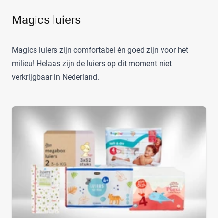
Dodot
(24)
Kortingspercentage
Magics luiers
Dotties
(5)
Europrofit
(2)
%
%
GhaZoo
(4)
Magics luiers zijn comfortabel én goed zijn voor het
Jumbo
(12)
milieu! Helaas zijn de luiers op dit moment niet
Kruidvat
(42)
verkrijgbaar in Nederland.
Prijs
Libero
(5)
€
€
Lillydoo
(18)
Lupilu
(8)
Mamia
(7)
Muumi
(10)
Soort
Naty
(10)
Babyluier
(10)
Pura
(9)
Luierbroekje
(0)
Rascal + Friends
(11)
Nachtluier
(0)
SweetCare
(16)
Zwemluier
(0)
Teddy Care
(3)