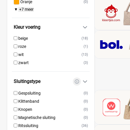
Oranje
(0)
Topmark
(0)
+7 meer
▼
Vertbaudet
(4)
Kleur voering
beige
(18)
roze
(1)
wit
(13)
zwart
(3)
Sluitingstype
Gespsluiting
(0)
Klittenband
(0)
Knopen
(0)
Magnetische sluiting
(0)
Ritssluiting
(36)