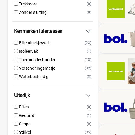
Trekkoord
(0)
Zonder sluiting
(0)
Kenmerken luiertassen
Billendoekjesvak
(23)
Isoleervak
(1)
Thermosfleshouder
(18)
Verschoningsmatje
(32)
Waterbestendig
(8)
Uiterlijk
Effen
(0)
Gedurfd
(1)
Simpel
(0)
Stijlvol
(35)