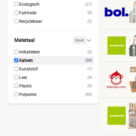
Ecologisch
(27)
Fairtrade
(0)
Recyclebaar
(5)
Materiaal
Reset
Imitatieleer
(2)
Katoen
(36)
Kunststof
(1)
Leer
(4)
Plastic
(0)
Polyester
(90)