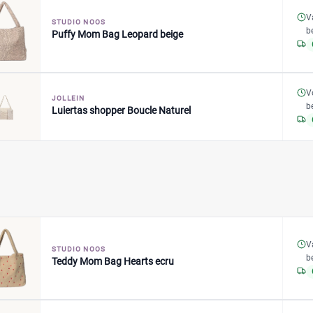
V
STUDIO NOOS
b
Puffy Mom Bag Leopard beige
V
JOLLEIN
b
Luiertas shopper Boucle Naturel
V
STUDIO NOOS
b
Teddy Mom Bag Hearts ecru