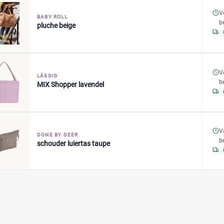
V
BABY ROLL
b
pluche beige
V
LÄSSIG
b
MIX Shopper lavendel
V
DONE BY DEER
b
schouder luiertas taupe