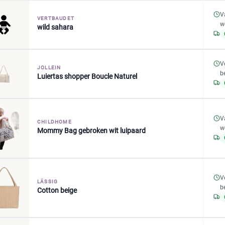
V
VERTBAUDET
w
wild sahara
V
JOLLEIN
b
Luiertas shopper Boucle Naturel
V
CHILDHOME
w
Mommy Bag gebroken wit luipaard
V
LÄSSIG
b
Cotton beige