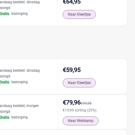
€64,95
andaag besteld. dinsdag
ezorgd
bezorging
Gratis
Naar Kleertjes
€59,95
andaag besteld. dinsdag
ezorgd
bezorging
Gratis
Naar Kleertjes
€79,96
€99,95
andaag besteld, morgen
€19,99 korting (20%)
ezorgd
bezorging
Gratis
Naar Wehkamp