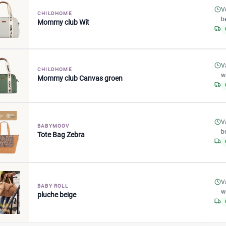
V
CHILDHOME
b
Mommy club Wit
V
CHILDHOME
w
Mommy club Canvas groen
V
BABYMOOV
b
Tote Bag Zebra
V
BABY ROLL
w
pluche beige