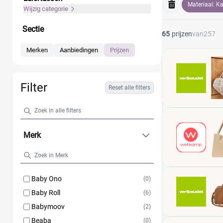
Materiaal: K
Wijzig categorie
Sectie
65
prijzen
van
257
Merken
Aanbiedingen
Prijzen
Filter
Reset alle filters
Merk
Baby Ono
(0)
Baby Roll
(6)
Babymoov
(2)
Beaba
(0)