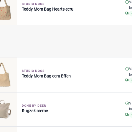
V
STUDIO NOOS
b
Teddy Mom Bag Hearts ecru
V
STUDIO NOOS
b
Teddy Mom Bag ecru Effen
V
DONE BY DEER
b
Rugzak creme