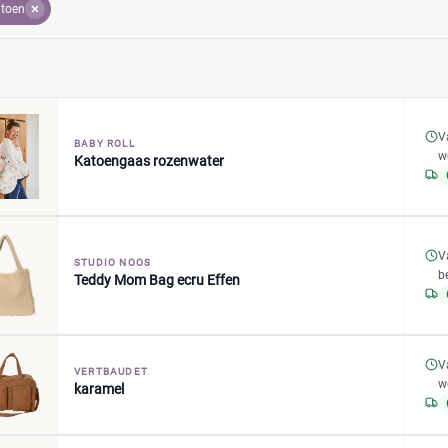
atoen
V
BABY ROLL
w
Katoengaas rozenwater
V
STUDIO NOOS
b
Teddy Mom Bag ecru Effen
V
VERTBAUDET
w
karamel