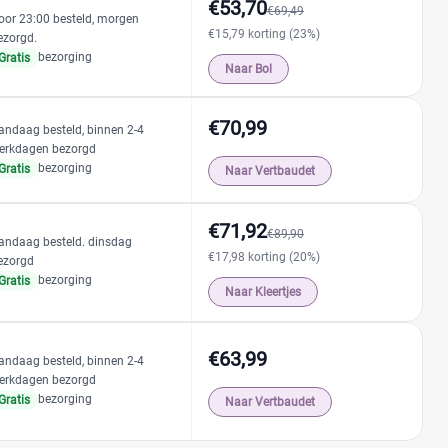
€53,70
€69,49
oor 23:00 besteld, morgen
€15,79 korting (23%)
ezorgd.
bezorging
Gratis
Naar Bol
€70,99
andaag besteld, binnen 2-4
erkdagen bezorgd
bezorging
Gratis
Naar Vertbaudet
€71,92
€89,90
andaag besteld. dinsdag
€17,98 korting (20%)
ezorgd
bezorging
Gratis
Naar Kleertjes
€63,99
andaag besteld, binnen 2-4
erkdagen bezorgd
bezorging
Gratis
Naar Vertbaudet