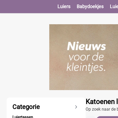
Luiers
Babydoekjes
Lui
Producten
Katoenen l
Categorie
Op zoek naar de b
Luiertassen