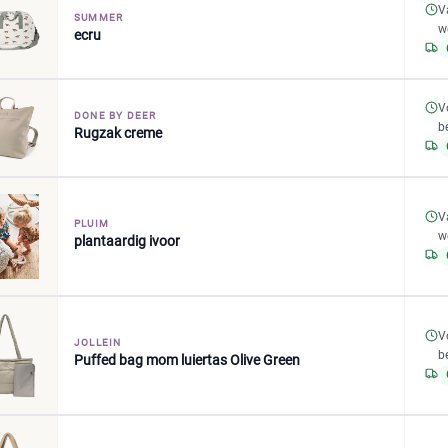
V
SUMMER
w
ecru
V
DONE BY DEER
b
Rugzak creme
V
PLUIM
w
plantaardig ivoor
V
JOLLEIN
b
Puffed bag mom luiertas Olive Green