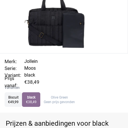
Merk:
Jollein
Serie:
Moos
Variant:
black
Prijs
€38,49
vanaf:
Varianten
Biscuit
black
Olive Green
€49,99
€38,49
Geen prijs gevonden
Prijzen & aanbiedingen voor black